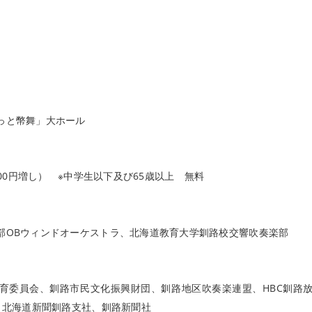
っと幣舞」大ホール
100円増し） ※中学生以下及び65歳以上 無料
部OBウィンドオーケストラ、北海道教育大学釧路校交響吹奏楽部
育委員会、釧路市民文化振興財団、釧路地区吹奏楽連盟、HBC釧路
、北海道新聞釧路支社、釧路新聞社