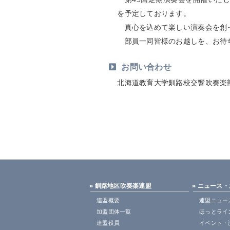
を予定しております。
真心を込めて楽しい演奏会を創っ
部員一同皆様のお越しを、お待
お問い合わせ
北海道教育大学釧路校交響吹奏楽部 （
» 釧路地区吹奏楽連盟
» ニュース
連盟概要
連盟ニュー
加盟団体一覧
ほっとライ
連盟役員
イベント・