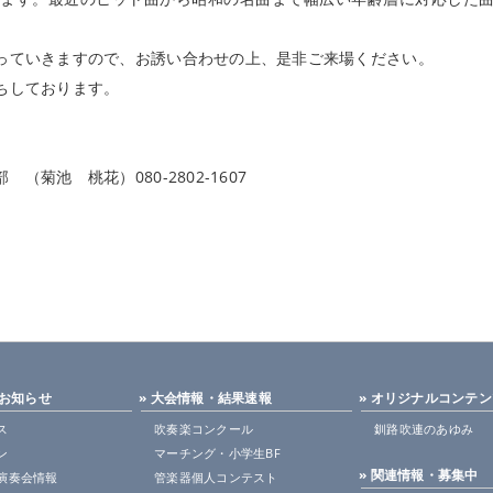
ていきますので、お誘い合わせの上、是非ご来場ください。
ちしております。
菊池 桃花）080-2802-1607
・お知らせ
» 大会情報・結果速報
» オリジナルコンテ
ス
吹奏楽コンクール
釧路吹連のあゆみ
ン
マーチング・小学生BF
» 関連情報・募集中
演奏会情報
管楽器個人コンテスト