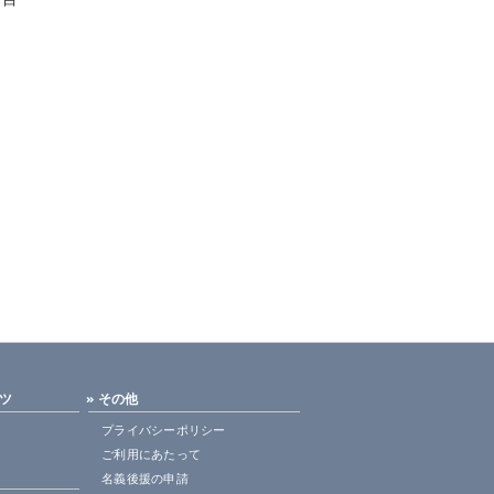
ンツ
» その他
プライバシーポリシー
ご利用にあたって
名義後援の申請