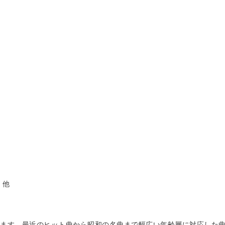
 他
ます。最近のヒット曲から昭和の名曲まで幅広い年齢層に対応した