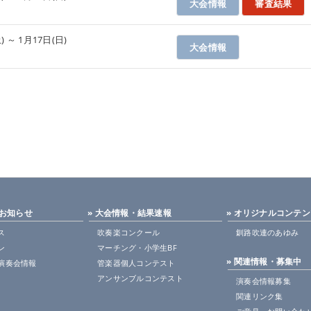
大会情報
審査結果
館
) ～ 1月17日(日)
大会情報
館
・お知らせ
» 大会情報・結果速報
» オリジナルコンテ
ス
吹奏楽コンクール
釧路吹連のあゆみ
ン
マーチング・小学生BF
» 関連情報・募集中
演奏会情報
管楽器個人コンテスト
アンサンブルコンテスト
演奏会情報募集
関連リンク集