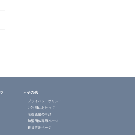
ンツ
» その他
プライバシーポリシー
ご利用にあたって
名義後援の申請
加盟団体専用ページ
役員専用ページ