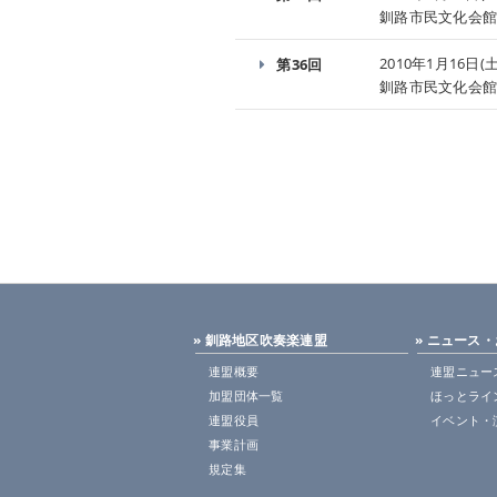
釧路市民文化会
2010年1月16日(土
第36回
釧路市民文化会
» 釧路地区吹奏楽連盟
» ニュース
連盟概要
連盟ニュー
加盟団体一覧
ほっとライ
連盟役員
イベント・
事業計画
規定集