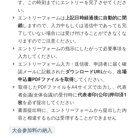
す。この時刻までにエントリーを完了させてくださ
い。
エントリーフォームは
上記日時経過後に自動的に閉
鎖
しますので、入力中もしくは送信中であっても完
了していない場合には受け付けることができなくな
りますのでご注意ください。
エントリーフォームの指示にしたがって必要事項を
入力してください。
エントリーフォーム入力・送信後、申請者に届く確
認メールに記載された
ダウンロードURL
から、
出場
申込書PDFファイルを取得
してください。
取得したPDFファイルをA4サイズで出力し、代表
者会議(全体会議)の受付時に
代表者印(公印)押印済1
枚
を必ず提出してください
書面提出時に、エントリーフォームから提出した内
容と相違するものは受理することができません
大会参加料の納入