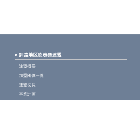
» 釧路地区吹奏楽連盟
連盟概要
加盟団体一覧
連盟役員
事業計画
規定集
» ニュース・お知らせ
連盟ニュース