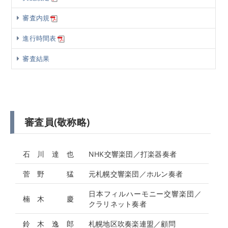
審査内規
進行時間表
審査結果
審査員(敬称略)
石 川 達 也
NHK交響楽団／打楽器奏者
菅 野 猛
元札幌交響楽団／ホルン奏者
日本フィルハーモニー交響楽団／
楠 木 慶
クラリネット奏者
鈴 木 逸 郎
札幌地区吹奏楽連盟／顧問