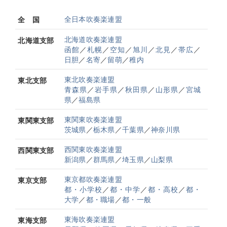
全日本吹奏楽連盟
全 国
北海道吹奏楽連盟
北海道支部
函館
／
札幌
／
空知
／
旭川
／
北見
／
帯広
／
日胆
／
名寄
／
留萌
／
稚内
東北吹奏楽連盟
東北支部
青森県
／
岩手県
／
秋田県
／
山形県
／
宮城
県
／
福島県
東関東吹奏楽連盟
東関東支部
茨城県
／
栃木県
／
千葉県
／
神奈川県
西関東吹奏楽連盟
西関東支部
新潟県
／
群馬県
／
埼玉県
／
山梨県
東京都吹奏楽連盟
東京支部
都・小学校
／
都・中学
／
都・高校
／
都・
大学
／
都・職場
／
都・一般
東海吹奏楽連盟
東海支部