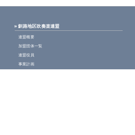
» 釧路地区吹奏楽連盟
連盟概要
加盟団体一覧
連盟役員
事業計画
規定集
» ニュース・お知らせ
連盟ニュース
ほっとライン
イベント・演奏会情報