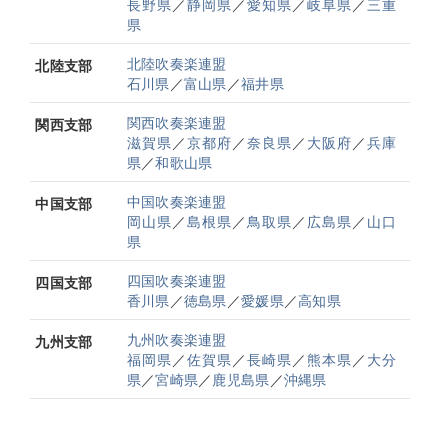
長野県
／
静岡県
／
愛知県
／
岐阜県
／
三重
県
北陸吹奏楽連盟
北陸支部
石川県
／
富山県
／
福井県
関西吹奏楽連盟
関西支部
滋賀県
／
京都府
／
奈良県
／
大阪府
／
兵庫
県
／
和歌山県
中国吹奏楽連盟
中国支部
岡山県
／
島根県
／
鳥取県
／
広島県
／
山口
県
四国吹奏楽連盟
四国支部
香川県
／
徳島県
／
愛媛県
／
高知県
九州吹奏楽連盟
九州支部
福岡県
／
佐賀県
／
長崎県
／
熊本県
／
大分
県
／
宮崎県
／
鹿児島県
／
沖縄県