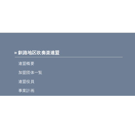
» 釧路地区吹奏楽連盟
連盟概要
加盟団体一覧
連盟役員
事業計画
規定集
» ニュース・お知らせ
連盟ニュース