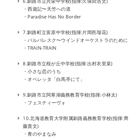
6.釧路市立共栄中学校(指揮:久保田浩文)
・西遊記〜天竺への道
・Paradise Has No Border
7.釧路町立富原中学校(指揮:片岡邑瑠花)
・バルバレスク〜ウインドオーケストラのために
・TRAIN-TRAIN
8.釧路市立桜が丘中学校(指揮:出村衣里菜)
・小さな恋のうち
・オペレッタ「白馬亭にて」
9.釧路市立阿寒湖義務教育学校(指揮:小林太)
・フェスティーヴォ
10.北海道教育大学附属釧路義務教育学校(指揮:齊
藤貴文)
・青のやまなみ