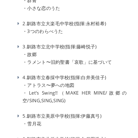
・群青
・小さな恋のうた
2.釧路市立大楽毛中学校(指揮:永村裕希)
・3つのわらべうた
3.釧路市立北中学校(指揮:藤崎悦子)
・故郷
・ラメント〜旧約聖書「哀歌」に基づいて
4.釧路市立春採中学校(指揮:白井美佳子)
・アトラス〜夢への地図
・Let's Swing!!（MAKE HER MINE/故郷の
空/SING,SING,SING)
5.釧路市立美原中学校(指揮:伊藤真弓)
・雪月花