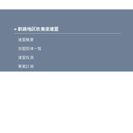
» 釧路地区吹奏楽連盟
連盟概要
加盟団体一覧
連盟役員
事業計画
規定集
» ニュース・お知らせ
連盟ニュース
ほっとライン
イベント・演奏会情報