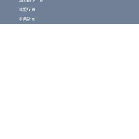
加盟団体一覧
連盟役員
事業計画
規定集
» ニュース・お知らせ
連盟ニュース
ほっとライン
イベント・演奏会情報
» 大会情報・結果速報
吹奏楽コンクール
マーチング・小学生BF
管楽器個人コンテスト