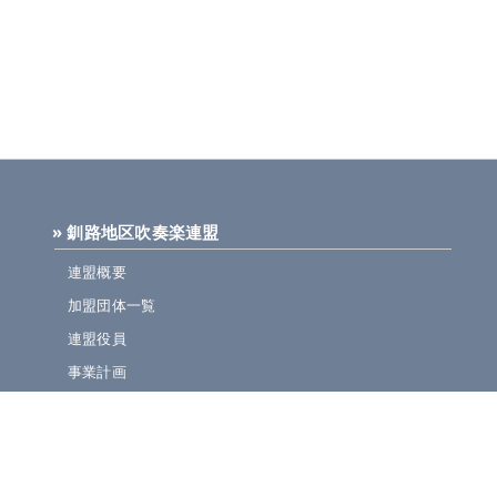
» 釧路地区吹奏楽連盟
連盟概要
加盟団体一覧
連盟役員
事業計画
規定集
» ニュース・お知らせ