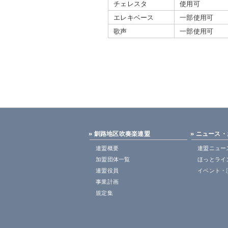
チェレスタ
使用可
エレキベース
一部使用可
歌声
一部使用可
» 釧路地区吹奏楽連盟
» ニュース
連盟概要
連盟ニュー
加盟団体一覧
ほっとライ
連盟役員
イベント・
事業計画
規定集