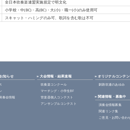
全日本吹奏楽連盟実施規定で明文化
小学校・中(BC)・高(BC)・大(小)・職一(小)のみ使用可
スキャット・ハミングのみ可、歌詞を含む歌は不可
・お知らせ
» 大会情報・結果速報
» オリジナルコンテ
ス
吹奏楽コンクール
釧路吹連のあゆみ
ン
マーチング・小学生BF
» 関連情報・募集中
演奏会情報
管楽器個人コンテスト
アンサンブルコンテスト
演奏会情報募集
関連リンク集
ご意見・お問い合わ