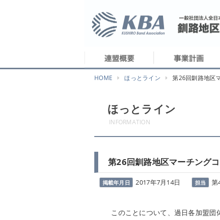
HOME
ほっとライン
第26回釧路地区
ほっとライン
INFORMATION
第26回釧路地区マーチング
2017年7月14日
第
掲載年月日
担当
このことについて、過日各加盟団体