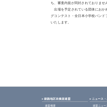
ち、審査内規が同封されておりませ
出場を予定されている団体におかれ
グコンテスト・全日本小学校バンド
いたします。
» 釧路地区吹奏楽連盟
» ニュース
連盟概要
連盟ニュー