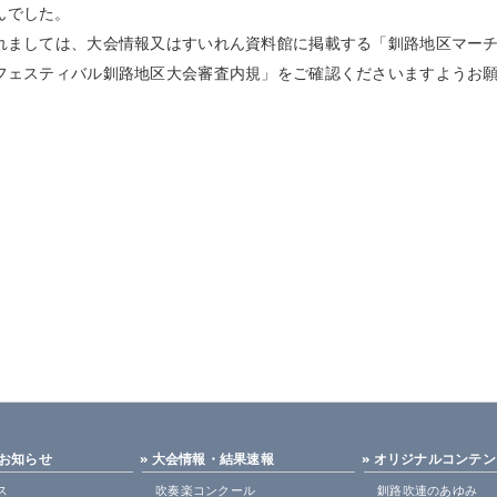
んでした。
ましては、大会情報又はすいれん資料館に掲載する「釧路地区マー
フェスティバル釧路地区大会審査内規」をご確認くださいますようお
・お知らせ
» 大会情報・結果速報
» オリジナルコンテ
ス
吹奏楽コンクール
釧路吹連のあゆみ