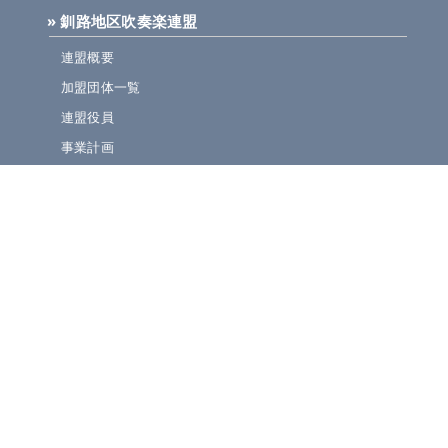
» 釧路地区吹奏楽連盟
連盟概要
加盟団体一覧
連盟役員
事業計画
規定集
» ニュース・お知らせ
連盟ニュース
ほっとライン
イベント・演奏会情報
» 大会情報・結果速報