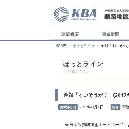
HOME
ほっとライン
会報「すいそうが
ほっとライン
INFORMATION
会報「すいそうがく」(201
2017年8月1日
事
掲載年月日
担当
全日本吹奏楽連盟ホームページにおい