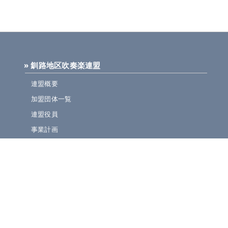
» 釧路地区吹奏楽連盟
連盟概要
加盟団体一覧
連盟役員
事業計画
規定集
» ニュース・お知らせ
連盟ニュース
ほっとライン