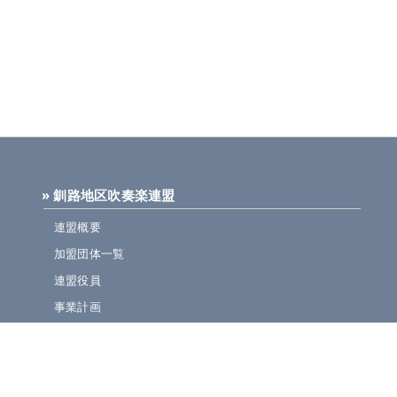
» 釧路地区吹奏楽連盟
連盟概要
加盟団体一覧
連盟役員
事業計画
規定集
» ニュース・お知らせ