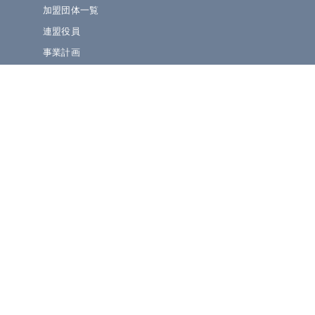
加盟団体一覧
連盟役員
事業計画
規定集
» ニュース・お知らせ
連盟ニュース
ほっとライン
イベント・演奏会情報
» 大会情報・結果速報
吹奏楽コンクール
マーチング・小学生BF
管楽器個人コンテスト