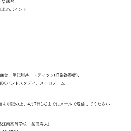
的な練習
表現のポイント
譜面台、筆記用具、スティック(打楽器奏者)、
、JBCバンドスタディ、メトロノーム
を明記の上、4月7日(火)までにメールで送信してください
路江南高等学校・柴田寿人)