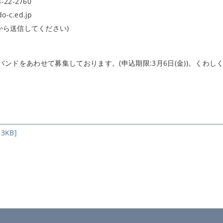
-22-2760
-c.ed.jp
から送信してください)
ンドをあわせて募集しております。(申込期限:3月6日(金))。くわし
KB]