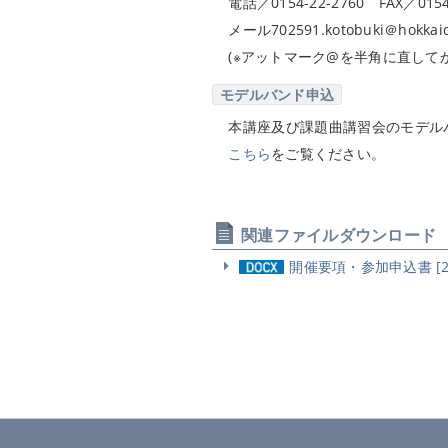
電話／0154-22-2760 FAX／0154
メール702591.kotobuki＠hokkaido
(※アットマーク@を半角に直して
モデルバンド申込
本講座及び課題曲講習会のモデルバ
こちら
をご覧ください。
関連ファイルダウンロード
開催要項・参加申込書 [23