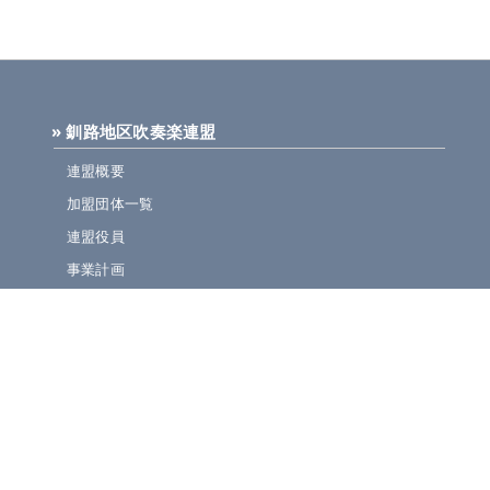
» 釧路地区吹奏楽連盟
連盟概要
加盟団体一覧
連盟役員
事業計画
規定集
» ニュース・お知らせ
連盟ニュース
ほっとライン
イベント・演奏会情報