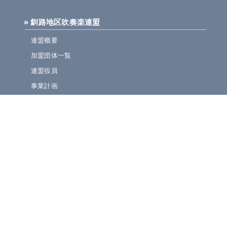
» 釧路地区吹奏楽連盟
連盟概要
加盟団体一覧
連盟役員
事業計画
規定集
» ニュース・お知らせ
連盟ニュース
ほっとライン
イベント・演奏会情報
» 大会情報・結果速報