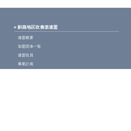
» 釧路地区吹奏楽連盟
連盟概要
加盟団体一覧
連盟役員
事業計画
規定集
» ニュース・お知らせ
連盟ニュース
ほっとライン
イベント・演奏会情報