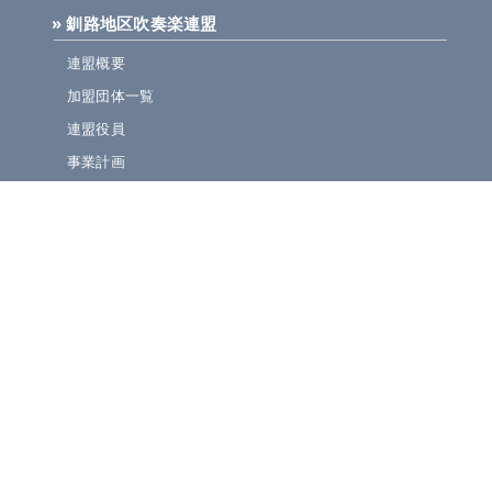
» 釧路地区吹奏楽連盟
連盟概要
加盟団体一覧
連盟役員
事業計画
規定集
» ニュース・お知らせ
連盟ニュース
ほっとライン
イベント・演奏会情報
» 大会情報・結果速報