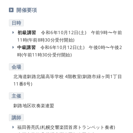
開催要項
日時
初級講習
令和6年10月12日(土) 午前9時〜午前
11時(午前8時30分受付開始)
中級講習
令和6年10月12日(土) 午後0時〜午後2
時(午前11時30分受付開始)
会場
北海道釧路北陽高等学校 4階教室(釧路市緑ヶ岡1丁目
11番8号)
主催
釧路地区吹奏楽連盟
講師
福田善亮氏(札幌交響楽団首席トランペット奏者)