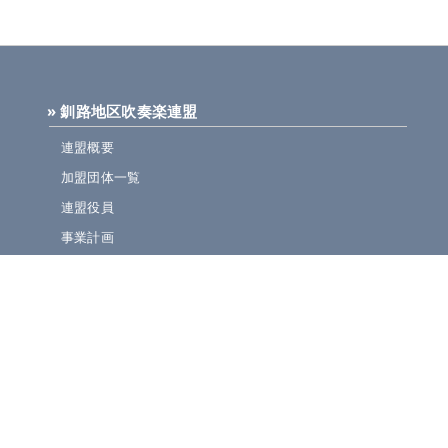
» 釧路地区吹奏楽連盟
連盟概要
加盟団体一覧
連盟役員
事業計画
規定集
» ニュース・お知らせ
連盟ニュース
ほっとライン
イベント・演奏会情報