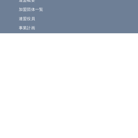
連盟概要
加盟団体一覧
連盟役員
事業計画
規定集
» ニュース・お知らせ
連盟ニュース
ほっとライン
イベント・演奏会情報
» 大会情報・結果速報
吹奏楽コンクール
マーチング・小学生BF