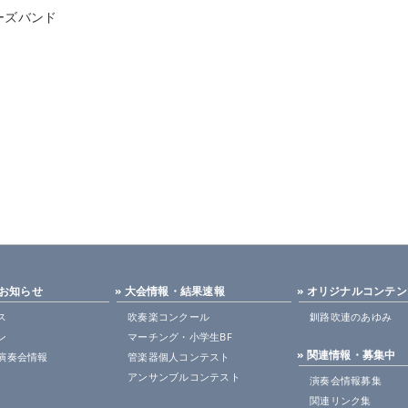
ーズバンド
・お知らせ
» 大会情報・結果速報
» オリジナルコンテ
ス
吹奏楽コンクール
釧路吹連のあゆみ
ン
マーチング・小学生BF
» 関連情報・募集中
演奏会情報
管楽器個人コンテスト
アンサンブルコンテスト
演奏会情報募集
関連リンク集