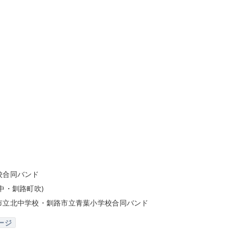
校合同バンド
中・釧路町吹)
市立北中学校・釧路市立青葉小学校合同バンド
ージ