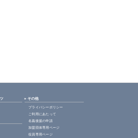
ンツ
» その他
プライバシーポリシー
ご利用にあたって
名義後援の申請
加盟団体専用ページ
役員専用ページ