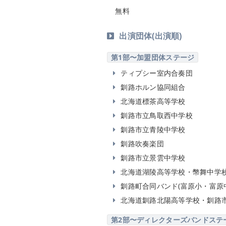
無料
出演団体(出演順)
第1部〜加盟団体ステージ
ティプシー室内合奏団
釧路ホルン協同組合
北海道標茶高等学校
釧路市立鳥取西中学校
釧路市立青陵中学校
釧路吹奏楽団
釧路市立景雲中学校
北海道湖陵高等学校・幣舞中学
釧路町合同バンド(富原小・富原
北海道釧路北陽高等学校・釧路
第2部〜ディレクターズバンドステ