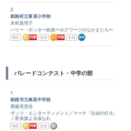
2
釧路町立富原小学校
木村真理子
ハリー・ポッター組曲〜ホグワーツのなかまたち〜
地区
全道
全国
パレードコンテスト・中学の部
1
釧路市立鳥取中学校
齋藤英里佳
ザッツ・エンターティメント／マーチ「自由の灯火」
／星条旗よ永遠なれ
地区
全道