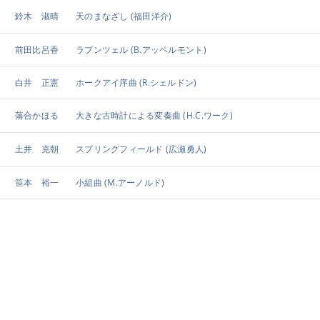
鈴木 淑晴
天のまなざし
(福田洋介)
前田比呂香
ラプンツェル
(B.アッペルモント)
白井 正憲
ホークアイ序曲
(R.シェルドン)
落合かほる
大きな古時計による変奏曲
(H.C.ワーク)
土井 克朝
スプリングフィールド
(広瀬勇人)
笹本 裕一
小組曲
(M.アーノルド)