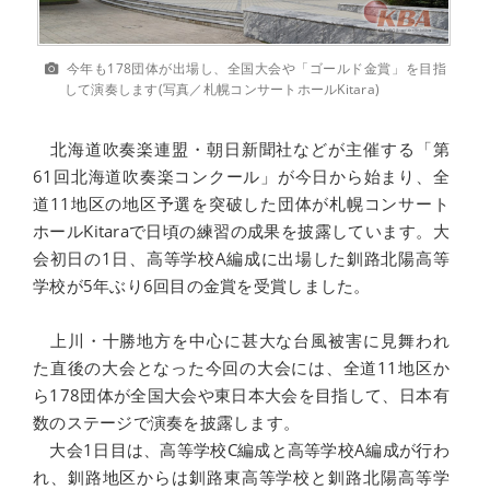
今年も178団体が出場し、全国大会や「ゴールド金賞」を目指
して演奏します(写真／札幌コンサートホールKitara)
北海道吹奏楽連盟・朝日新聞社などが主催する「第
61回北海道吹奏楽コンクール」が今日から始まり、全
道11地区の地区予選を突破した団体が札幌コンサート
ホールKitaraで日頃の練習の成果を披露しています。大
会初日の1日、高等学校A編成に出場した釧路北陽高等
学校が5年ぶり6回目の金賞を受賞しました。
上川・十勝地方を中心に甚大な台風被害に見舞われ
た直後の大会となった今回の大会には、全道11地区か
ら178団体が全国大会や東日本大会を目指して、日本有
数のステージで演奏を披露します。
大会1日目は、高等学校C編成と高等学校A編成が行わ
れ、釧路地区からは釧路東高等学校と釧路北陽高等学