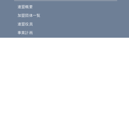
連盟概要
加盟団体一覧
連盟役員
事業計画
規定集
» ニュース・お知らせ
連盟ニュース
ほっとライン
イベント・演奏会情報
» 大会情報・結果速報
吹奏楽コンクール
マーチング・小学生BF