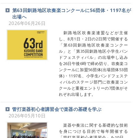
第63回釧路地区吹奏楽コンクールに56団体・1197名が
出場へ
2026年06月26日
釧路地区吹奏楽連盟などが主催
し、8月1日・2日の2日間で開催する
「第63回釧路地区吹奏楽コンクー
ル」と「第35回釧路地区小学生バン
ドフェスティバル」の出場申し込み
を26日午後6時で締め切り、吹奏楽コ
ンクールに加盟56団体(出場団体53団
体)・1197名、小学生バンドフェステ
ィバルのステージ部門に吹奏楽コン
クールと重複エントリーの7団体がそ
れぞれ出場します。
管打楽器初心者講習会で楽器の基礎を学ぶ
2026年05月10日
楽器や奏法に関する基礎的な技術
を身につける目的で毎年開催する
「管打楽器初心者講習会」を10日、