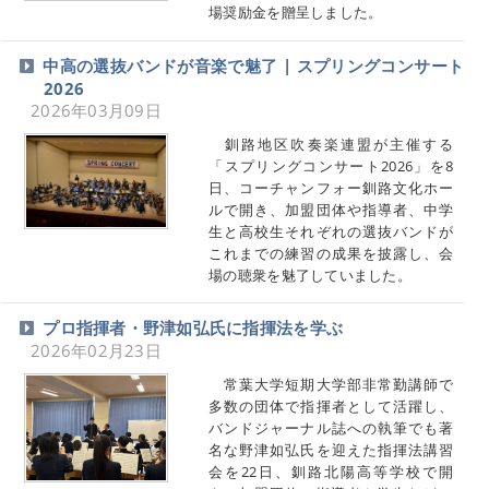
場奨励金を贈呈しました。
中高の選抜バンドが音楽で魅了 | スプリングコンサート
2026
2026年03月09日
釧路地区吹奏楽連盟が主催する
「スプリングコンサート2026」を8
日、コーチャンフォー釧路文化ホー
ルで開き、加盟団体や指導者、中学
生と高校生それぞれの選抜バンドが
これまでの練習の成果を披露し、会
場の聴衆を魅了していました。
プロ指揮者・野津如弘氏に指揮法を学ぶ
2026年02月23日
常葉大学短期大学部非常勤講師で
多数の団体で指揮者として活躍し、
バンドジャーナル誌への執筆でも著
名な野津如弘氏を迎えた指揮法講習
会を22日、釧路北陽高等学校で開