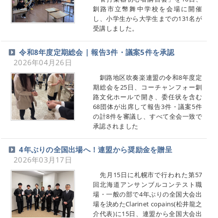
釧路市立幣舞中学校を会場に開催
し、小学生から大学生までの131名が
受講しました。
令和8年度定期総会 | 報告3件・議案5件を承認
2026年04月26日
釧路地区吹奏楽連盟の令和8年度定
期総会を25日、コーチャンフォー釧
路文化ホールで開き、委任状を含む
68団体が出席して報告3件・議案5件
の計8件を審議し、すべて全会一致で
承認されました
4年ぶりの全国出場へ！連盟から奨励金を贈呈
2026年03月17日
先月15日に札幌市で行われた第57
回北海道アンサンブルコンテスト職
場・一般の部で4年ぶりの全国大会出
場を決めたClarinet copains(松井龍之
介代表)に15日、連盟から全国大会出