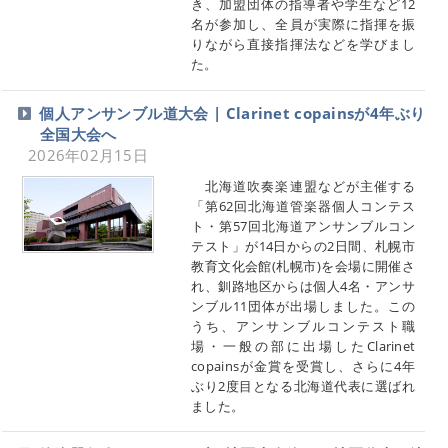
き、加盟団体の指導者や学生など12
名が参加し、全員が実際に指揮を振
りながら直接指揮法などを学びまし
た。
個人アンサンブル道大会 | Clarinet copainsが4年ぶり
全国大会へ
2026年02月15日
北海道吹奏楽連盟などが主催する
「第62回北海道管楽器個人コンテス
ト・第57回北海道アンサンブルコン
テスト」が14日からの2日間、札幌市
教育文化会館(札幌市)を会場に開催さ
れ、釧路地区からは個人4名・アンサ
ンブル11団体が出場しました。この
うち、アンサンブルコンテスト職
場・一般の部に出場したClarinet
copainsが金賞を受賞し、さらに4年
ぶり2度目となる北海道代表に選ばれ
ました。