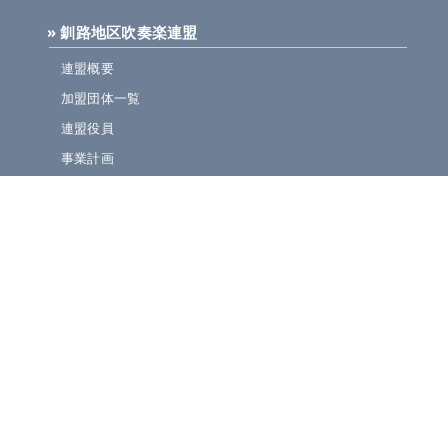
» 釧路地区吹奏楽連盟
連盟概要
加盟団体一覧
連盟役員
事業計画
規定集
» ニュース・お知らせ
連盟ニュース
ほっとライン
イベント・演奏会情報
» 大会情報・結果速報