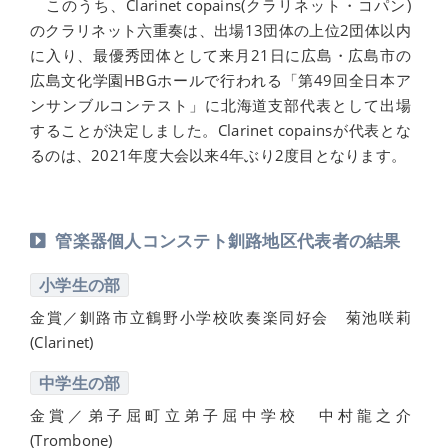
このうち、Clarinet copains(クラリネット・コパン)
のクラリネット六重奏は、出場13団体の上位2団体以内
に入り、最優秀団体として来月21日に広島・広島市の
広島文化学園HBGホールで行われる「第49回全日本ア
ンサンブルコンテスト」に北海道支部代表として出場
することが決定しました。Clarinet copainsが代表とな
るのは、2021年度大会以来4年ぶり2度目となります。
管楽器個人コンステト釧路地区代表者の結果
小学生の部
金賞／釧路市立鶴野小学校吹奏楽同好会 菊池咲莉
(Clarinet)
中学生の部
金賞／弟子屈町立弟子屈中学校 中村龍之介
(Trombone)