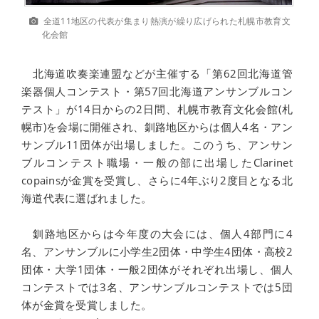
全道11地区の代表が集まり熱演が繰り広げられた札幌市教育文
化会館
北海道吹奏楽連盟などが主催する「第62回北海道管
楽器個人コンテスト・第57回北海道アンサンブルコン
テスト」が14日からの2日間、札幌市教育文化会館(札
幌市)を会場に開催され、釧路地区からは個人4名・アン
サンブル11団体が出場しました。このうち、アンサン
ブルコンテスト職場・一般の部に出場したClarinet
copainsが金賞を受賞し、さらに4年ぶり2度目となる北
海道代表に選ばれました。
釧路地区からは今年度の大会には、個人4部門に4
名、アンサンブルに小学生2団体・中学生4団体・高校2
団体・大学1団体・一般2団体がそれぞれ出場し、個人
コンテストでは3名、アンサンブルコンテストでは5団
体が金賞を受賞しました。