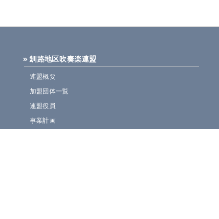
» 釧路地区吹奏楽連盟
連盟概要
加盟団体一覧
連盟役員
事業計画
規定集
» ニュース・お知らせ
連盟ニュース
ほっとライン
イベント・演奏会情報