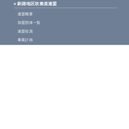
» 釧路地区吹奏楽連盟
連盟概要
加盟団体一覧
連盟役員
事業計画
規定集
» ニュース・お知らせ
連盟ニュース
ほっとライン
イベント・演奏会情報
» 大会情報・結果速報
吹奏楽コンクール