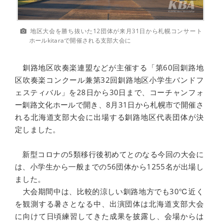
地区大会を勝ち抜いた12団体が来月31日から札幌コンサート
ホールkitaraで開催される支部大会に
釧路地区吹奏楽連盟などが主催する「第60回釧路地
区吹奏楽コンクール兼第32回釧路地区小学生バンドフ
ェスティバル」を28日から30日まで、コーチャンフォ
ー釧路文化ホールで開き、8月31日から札幌市で開催さ
れる北海道支部大会に出場する釧路地区代表団体が決
定しました。
新型コロナの5類移行後初めてとのなる今回の大会に
は、小学生から一般までの56団体から1255名が出場し
ました。
大会期間中は、比較的涼しい釧路地方でも30℃近く
を観測する暑さとなる中、出演団体は北海道支部大会
に向けて日頃練習してきた成果を披露し、会場からは