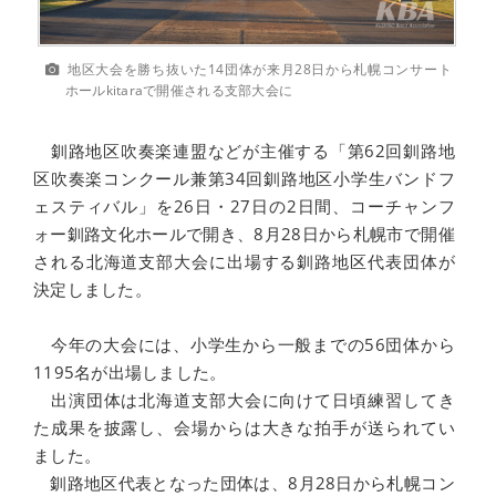
地区大会を勝ち抜いた14団体が来月28日から札幌コンサート
ホールkitaraで開催される支部大会に
釧路地区吹奏楽連盟などが主催する「第62回釧路地
区吹奏楽コンクール兼第34回釧路地区小学生バンドフ
ェスティバル」を26日・27日の2日間、コーチャンフ
ォー釧路文化ホールで開き、8月28日から札幌市で開催
される北海道支部大会に出場する釧路地区代表団体が
決定しました。
今年の大会には、小学生から一般までの56団体から
1195名が出場しました。
出演団体は北海道支部大会に向けて日頃練習してき
た成果を披露し、会場からは大きな拍手が送られてい
ました。
釧路地区代表となった団体は、8月28日から札幌コン