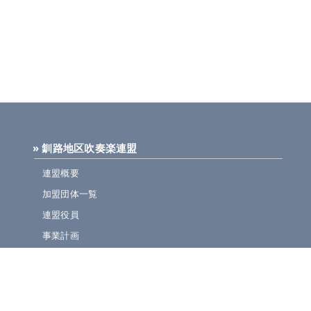
» 釧路地区吹奏楽連盟
連盟概要
加盟団体一覧
連盟役員
事業計画
規定集
» ニュース・お知らせ