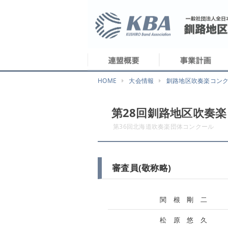
HOME
大会情報
釧路地区吹奏楽コン
第28回釧路地区吹奏
第36回北海道吹奏楽団体コンクール
審査員(敬称略)
関 根 剛 二
松 原 悠 久