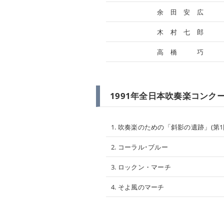
余 田 安 広
木 村 七 郎
高 橋 巧
1991年全日本吹奏楽コンクー
1. 吹奏楽のための「斜影の遺跡」(第
2. コーラル･ブルー
3. ロックン・マーチ
4. そよ風のマーチ