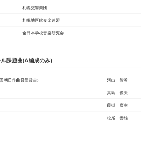
札幌交響楽団
札幌地区吹奏楽連盟
全日本学校音楽研究会
ル課題曲(A編成のみ)
1回朝日作曲賞受賞曲)
河出 智希
真島 俊夫
藤掛 廣幸
松尾 善雄