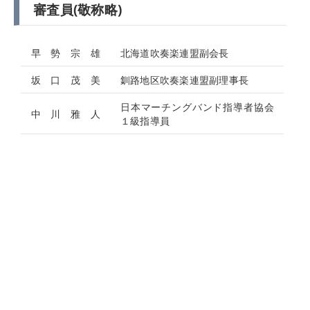
審査員(敬称略)
早 勢 宗 雄
北海道吹奏楽連盟副会長
坂 口 茂 美
釧路地区吹奏楽連盟副理事長
日本マーチングバンド指導者協会
中 川 雅 人
１級指導員