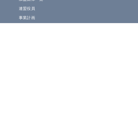
連盟役員
事業計画
規定集
» ニュース・お知らせ
連盟ニュース
ほっとライン
イベント・演奏会情報
» 大会情報・結果速報
吹奏楽コンクール
マーチング・小学生BF
管楽器個人コンテスト