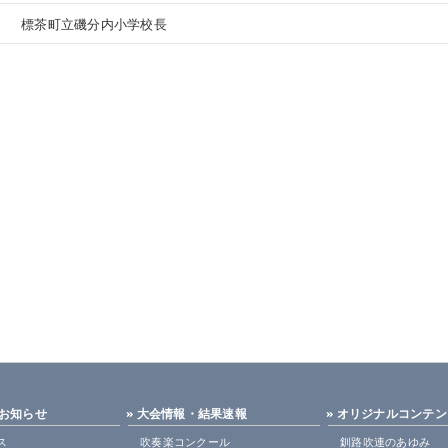
標茶町立磯分内小学校長
・お知らせ
» 大会情報・結果速報
» オリジナルコンテ
ス
吹奏楽コンクール
釧路吹連のあゆみ