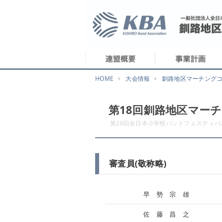
HOME
大会情報
釧路地区マーチング
第18回釧路地区マー
第28回全日本小学校バンドフェスティバ
審査員(敬称略)
早 勢 宗 雄
佐 藤 昌 之