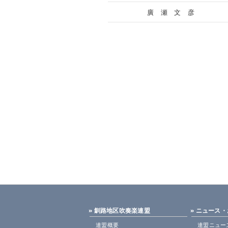
廣 瀬 文 彦
» 釧路地区吹奏楽連盟
» ニュース
連盟概要
連盟ニュー