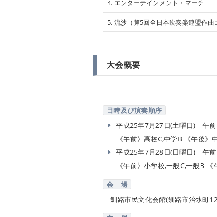
4. エンターテインメント・マーチ
5. 流沙（第5回全日本吹奏楽連盟作
大会概要
日時及び演奏順序
平成25年7月27日(土曜日) 午前1
《午前》高校C,中学B 《午後》中学
平成25年7月28日(日曜日) 午前1
《午前》小学校,一般C,一般B 《
会 場
釧路市民文化会館(釧路市治水町12