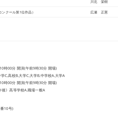
川北 栄樹
曲コンクール第1位作品）
広瀬 正憲
0時00分 開演(午前9時30分 開場)
C,高校B,大学C,大学B,中学校A,大学A
0時00分 開演(午前9時30分 開場)
午後》高等学校A,職場一般A
番10号)