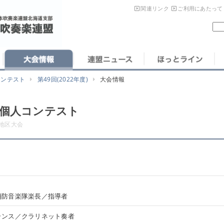
関連リンク
ご利用にあたって
コンテスト
第49回(2022年度)
大会情報
器個人コンテスト
地区大会
消防音楽隊楽長／指導者
ランス／クラリネット奏者