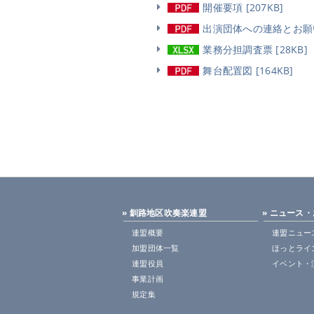
開催要項 [207KB]
出演団体への連絡とお願い 
業務分担調査票 [28KB]
舞台配置図 [164KB]
» 釧路地区吹奏楽連盟
» ニュース
連盟概要
連盟ニュー
加盟団体一覧
ほっとライ
連盟役員
イベント・
事業計画
規定集