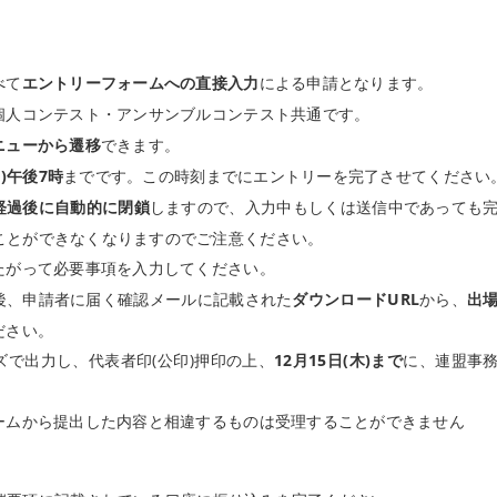
べて
エントリーフォームへの直接入力
による申請となります。
個人コンテスト・アンサンブルコンテスト共通です。
ニューから遷移
できます。
月)午後7時
までです。この時刻までにエントリーを完了させてください
経過後に自動的に閉鎖
しますので、入力中もしくは送信中であっても
ことができなくなりますのでご注意ください。
たがって必要事項を入力してください。
後、申請者に届く確認メールに記載された
ダウンロードURL
から、
出
ださい。
ズで出力し、代表者印(公印)押印の上、
12月15日(木)まで
に、連盟事
ームから提出した内容と相違するものは受理することができません