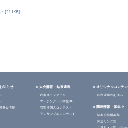
[211KB]
・お知らせ
» 大会情報・結果速報
» オリジナルコンテ
ス
吹奏楽コンクール
釧路吹連のあゆみ
ン
マーチング・小学生BF
» 関連情報・募集中
演奏会情報
管楽器個人コンテスト
アンサンブルコンテスト
演奏会情報募集
関連リンク集
ご意見・お問い合わ