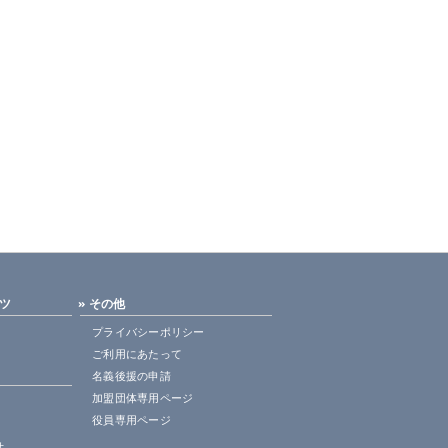
ンツ
» その他
プライバシーポリシー
ご利用にあたって
名義後援の申請
加盟団体専用ページ
役員専用ページ
せ