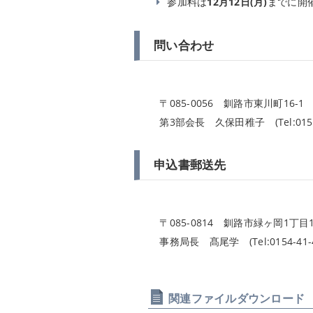
参加料は
12月12日(月)
までに開
問い合わせ
〒085-0056 釧路市東川町16
第3部会長 久保田稚子 (Tel:0154-23-
申込書郵送先
〒085-0814 釧路市緑ヶ岡1丁
事務局長 髙尾学 (Tel:0154-41-4
関連ファイルダウンロード