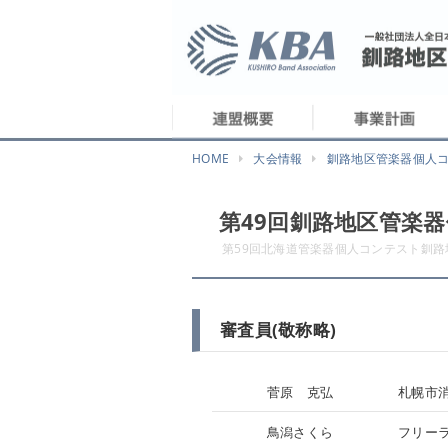
HOME
大会情報
釧路地区管楽器個人
第49回釧路地区管楽
第59回北海道管楽器個人コンテスト釧路
審査員(敬称略)
菅原 克弘
札幌市
鳥潟さくら
フリー