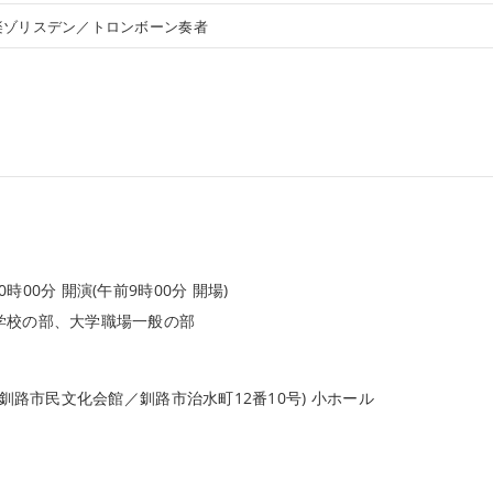
楽ゾリスデン／トロンボーン奏者
時00分 開演(午前9時00分 開場)
学校の部、大学職場一般の部
釧路市民文化会館／釧路市治水町12番10号) 小ホール