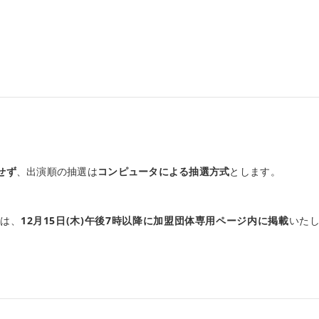
せず
、出演順の抽選は
コンピュータによる抽選方式
とします。
ては、
12月15日(木)午後7時以降に加盟団体専用ページ内に掲載
いた