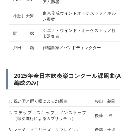
アム奏者
東京佼成ウインドオーケストラ／ホル
⼩助川⼤河
ン奏者
シエナ・ウインド・オーケストラ／打
関 聡
楽器奏者
戸田 顕
作編曲家／バンドディレクター
2025年全日本吹奏楽コンクール課題曲(A
編成のみ)
1. 祝い唄と踊り唄による幻想曲
杉山 義隆
2. ステップ、スキップ、ノンストップ
後藤 洋
（順次進行によるカプリッチョ）
3. マーチ「メモリーズ・リフレイン」
伊藤 士恩