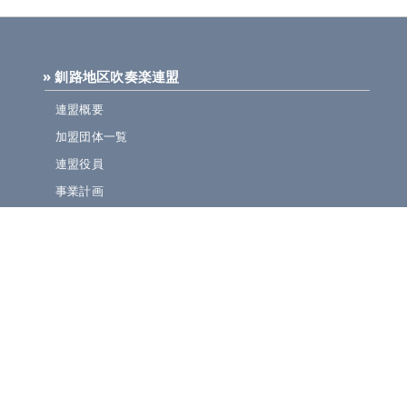
» 釧路地区吹奏楽連盟
連盟概要
加盟団体一覧
連盟役員
事業計画
規定集
» ニュース・お知らせ
連盟ニュース
ほっとライン
イベント・演奏会情報