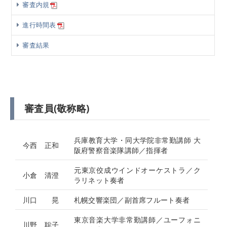
審査内規
進行時間表
審査結果
審査員(敬称略)
兵庫教育⼤学・同⼤学院⾮常勤講師 ⼤
今⻄ 正和
阪府警察⾳楽隊講師／指揮者
元東京佼成ウインドオーケストラ／ク
小倉 清澄
ラリネット奏者
川口 晃
札幌交響楽団／副首席フルート奏者
東京⾳楽⼤学⾮常勤講師／ユーフォニ
川野 聡⼦