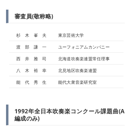
審査員(敬称略)
杉 木 峯 夫
東京芸術大学
渡 部 謙 一
ユーフォニアムカンパニー
西 井 雅 司
北海道吹奏楽連盟常任理事
八 木 裕 幸
北見地区吹奏楽連盟
能 代 秀 生
能代大衆音楽研究室
1992年全日本吹奏楽コンクール課題曲(A
編成のみ)