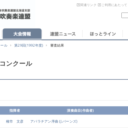
関連リンク
ご利用にあたって
クール
第29回(1992年度)
審査結果
楽コンクール
指揮者
演奏曲目(作曲者)
種市 文彦
アパラチアン序曲
(J.バーンズ)