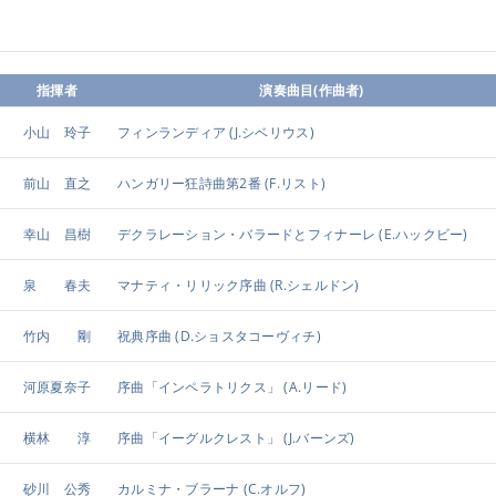
指揮者
演奏曲目(作曲者)
小山 玲子
フィンランディア
(J.シベリウス)
前山 直之
ハンガリー狂詩曲第2番
(F.リスト)
幸山 昌樹
デクラレーション・バラードとフィナーレ
(E.ハックビー)
泉 春夫
マナティ・リリック序曲
(R.シェルドン)
竹内 剛
祝典序曲
(D.ショスタコーヴィチ)
河原夏奈子
序曲「インペラトリクス」
(A.リード)
横林 淳
序曲「イーグルクレスト」
(J.バーンズ)
砂川 公秀
カルミナ・ブラーナ
(C.オルフ)