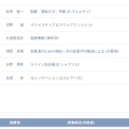
松本 範一
歌劇「運命の力」序曲
(G.ヴェルディ)
沼野 誠
マジェスティア
(J.スウェアリンジェン)
久保田浩文
祝典舞曲
(保科洋)
津田 良明
吹奏楽のための神話～天の岩屋戸の物語による
(大栗裕)
水野 秀哲
スペイン狂詩曲
(E.シャブリエ)
太田 幸
モメンテーション
(J.スピアーズ)
指揮者
演奏曲目(作曲者)