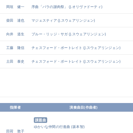
岡垣 健一
序曲「バラの謝肉祭」
(J.オリヴァドーティ)
柴田 達也
マジェスティア
(J.スウェアリンジェン)
向井 道生
ブルー・リッジ・サガ
(J.スウェアリンジェン)
工藤 隆信
チェスフォード・ポートレイト
(J.スウェアリンジェン)
土田 泰史
チェスフォード・ポートレイト
(J.スウェアリンジェン)
指揮者
演奏曲目(作曲者)
課題曲
ゆかいな仲間の行進曲
(坂本智)
田荷 敦子