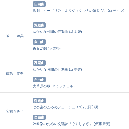
自由曲
歌劇「イーゴリ公」よりダッタン人の踊り
(A.ボロディン)
課題曲
ゆかいな仲間の行進曲
(坂本智)
坂口 茂美
自由曲
仮面幻想
(大栗裕)
課題曲
ゆかいな仲間の行進曲
(坂本智)
藤島 直美
自由曲
大草原の歌
(R.ミッチェル)
課題曲
吹奏楽のためのフューチュリズム
(阿部勇一)
宮脇るみ子
自由曲
吹奏楽のための交響詩「ぐるりよざ」
(伊藤康英)