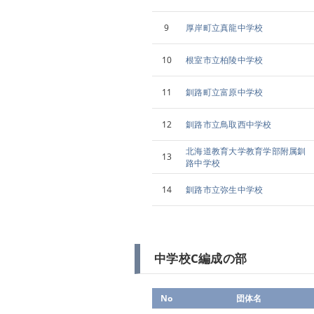
9
厚岸町立真龍中学校
10
根室市立柏陵中学校
11
釧路町立富原中学校
12
釧路市立鳥取西中学校
北海道教育大学教育学部附属釧
13
路中学校
14
釧路市立弥生中学校
中学校C編成の部
No
団体名