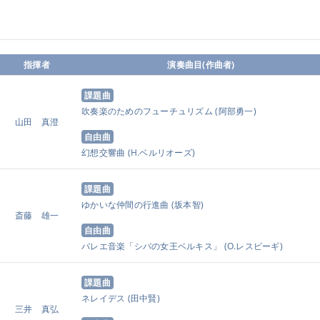
指揮者
演奏曲目(作曲者)
課題曲
吹奏楽のためのフューチュリズム
(阿部勇一)
山田 真澄
自由曲
幻想交響曲
(H.ベルリオーズ)
課題曲
ゆかいな仲間の行進曲
(坂本智)
斎藤 雄一
自由曲
バレエ音楽「シバの女王ベルキス」
(O.レスピーギ)
課題曲
ネレイデス
(田中賢)
三井 真弘