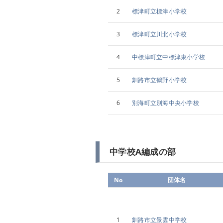
2
標津町立標津小学校
3
標津町立川北小学校
4
中標津町立中標津東小学校
5
釧路市立鶴野小学校
6
別海町立別海中央小学校
中学校A編成の部
No
団体名
1
釧路市立景雲中学校