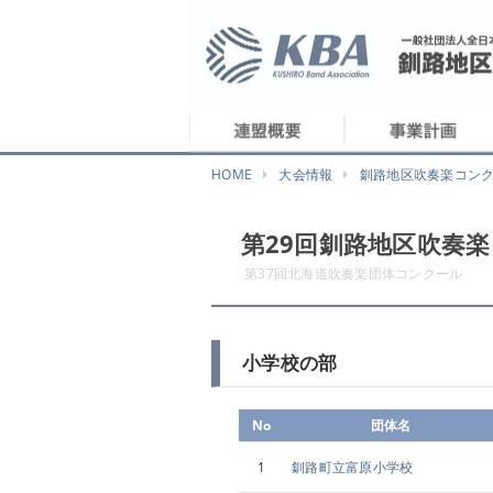
HOME
大会情報
釧路地区吹奏楽コン
第29回釧路地区吹奏
第37回北海道吹奏楽団体コンクール
小学校の部
No
団体名
1
釧路町立富原小学校