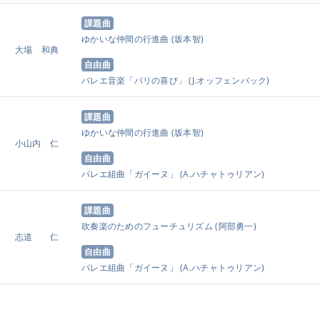
課題曲
ゆかいな仲間の行進曲
(坂本智)
大場 和典
自由曲
バレエ音楽「パリの喜び」
(J.オッフェンバック)
課題曲
ゆかいな仲間の行進曲
(坂本智)
小山内 仁
自由曲
バレエ組曲「ガイーヌ」
(A.ハチャトゥリアン)
課題曲
吹奏楽のためのフューチュリズム
(阿部勇一)
志道 仁
自由曲
バレエ組曲「ガイーヌ」
(A.ハチャトゥリアン)