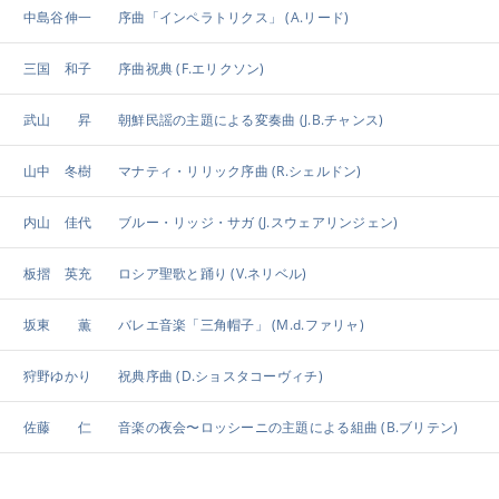
中島谷伸一
序曲「インペラトリクス」
(A.リード)
三国 和子
序曲祝典
(F.エリクソン)
武山 昇
朝鮮民謡の主題による変奏曲
(J.B.チャンス)
山中 冬樹
マナティ・リリック序曲
(R.シェルドン)
内山 佳代
ブルー・リッジ・サガ
(J.スウェアリンジェン)
板摺 英充
ロシア聖歌と踊り
(V.ネリベル)
坂東 薫
バレエ音楽「三角帽子」
(M.d.ファリャ)
狩野ゆかり
祝典序曲
(D.ショスタコーヴィチ)
佐藤 仁
音楽の夜会〜ロッシーニの主題による組曲
(B.ブリテン)