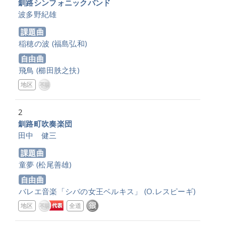
釧路シンフォニックバンド
波多野紀雄
課題曲
稲穂の波
(福島弘和)
自由曲
飛鳥
(櫛田胅之扶)
地区
2
釧路町吹奏楽団
田中 健三
課題曲
童夢
(松尾善雄)
自由曲
バレエ音楽「シバの女王ベルキス」
(O.レスピーギ)
地区
全道