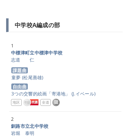
中学校A編成の部
1
中標津町立中標津中学校
志道 仁
課題曲
童夢
(松尾善雄)
自由曲
3つの交響的絵画「寄港地」
(J.イベール)
地区
全道
2
釧路市立北中学校
岩堀 泰明