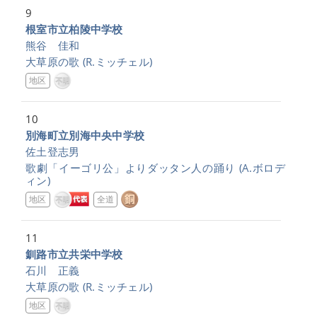
9
根室市立柏陵中学校
熊谷 佳和
大草原の歌
(R.ミッチェル)
地区
10
別海町立別海中央中学校
佐土登志男
歌劇「イーゴリ公」よりダッタン人の踊り
(A.ボロデ
ィン)
地区
全道
11
釧路市立共栄中学校
石川 正義
大草原の歌
(R.ミッチェル)
地区