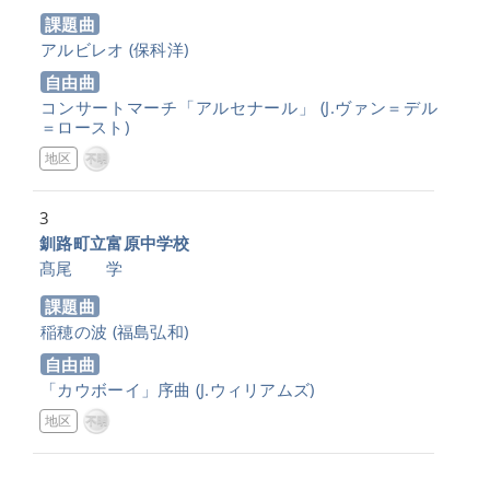
課題曲
アルビレオ
(保科洋)
自由曲
コンサートマーチ「アルセナール」
(J.ヴァン＝デル
＝ロースト)
地区
3
釧路町立富原中学校
髙尾 学
課題曲
稲穂の波
(福島弘和)
自由曲
「カウボーイ」序曲
(J.ウィリアムズ)
地区