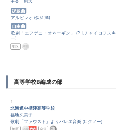
本谷 則夫
課題曲
アルビレオ
(保科洋)
自由曲
歌劇「エフゲニ・オネーギン」
(P.I.チャイコフスキ
ー)
地区
高等学校B編成の部
1
北海道中標津高等学校
福地久美子
歌劇「ファウスト」よりバレエ音楽
(C.グノー)
地区
全道