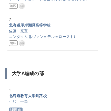
地区
7
北海道厚岸潮見高等学校
佐藤 克宣
コンダクム
(J.ヴァン＝デル＝ロースト)
地区
大学A編成の部
1
北海道教育大学釧路校
小沢 千尋
課題曲