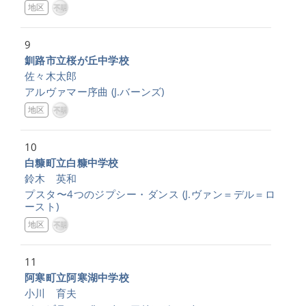
地区
9
釧路市立桜が丘中学校
佐々木太郎
アルヴァマー序曲
(J.バーンズ)
地区
10
白糠町立白糠中学校
鈴木 英和
プスタ〜4つのジプシー・ダンス
(J.ヴァン＝デル＝ロ
ースト)
地区
11
阿寒町立阿寒湖中学校
小川 育夫