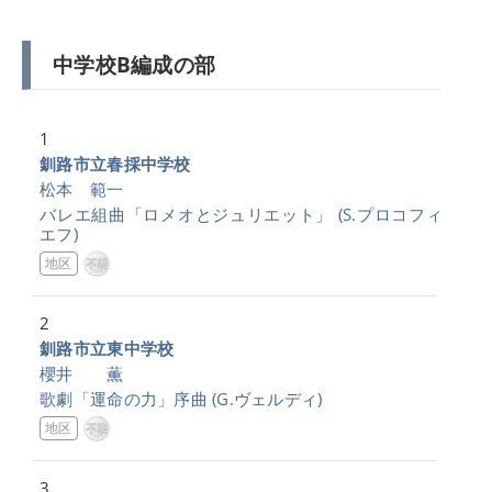
中学校B編成の部
1
釧路市立春採中学校
松本 範一
バレエ組曲「ロメオとジュリエット」
(S.プロコフィ
エフ)
地区
2
釧路市立東中学校
櫻井 薫
歌劇「運命の力」序曲
(G.ヴェルディ)
地区
3