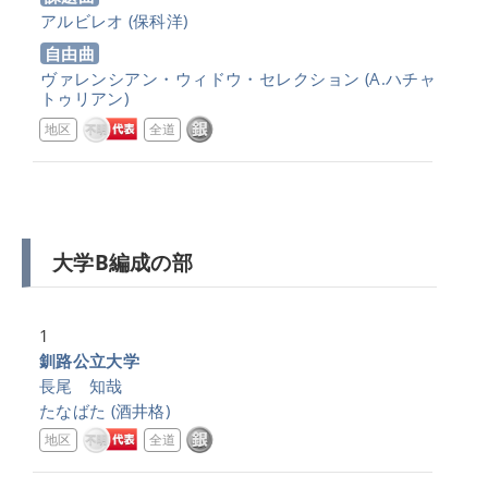
アルビレオ
(保科洋)
自由曲
ヴァレンシアン・ウィドウ・セレクション
(A.ハチャ
トゥリアン)
地区
全道
大学B編成の部
1
釧路公立大学
長尾 知哉
たなばた
(酒井格)
地区
全道