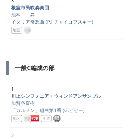
3
根室市民吹奏楽団
池本 昇
イタリア奇想曲
(P.I.チャイコフスキー)
地区
一般C編成の部
1
川上シンフォニア・ウィンドアンサンブル
加賀谷直樹
「カルメン」組曲第1番
(G.ビゼー)
地区
全道
2