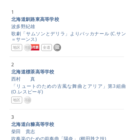
1
北海道釧路東高等学校
波多野紀雄
歌劇「サムソンとデリラ」よりバッカナール
(C.サン
＝サーンス)
地区
全道
2
北海道標茶高等学校
西村 真
「リュートのための古風な舞曲とアリア」第3組曲
(O.レスピーギ)
地区
3
北海道白糠高等学校
柴田 貴志
吹奏楽のための前奏曲「陽炎」
(櫛田胅之扶)