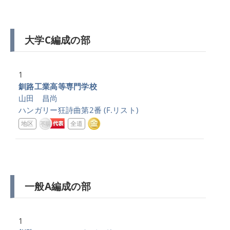
大学C編成の部
1
釧路工業高等専門学校
山田 昌尚
ハンガリー狂詩曲第2番
(F.リスト)
地区
全道
一般A編成の部
1