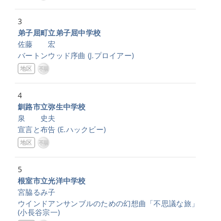
3
弟子屈町立弟子屈中学校
佐藤 宏
バートンウッド序曲
(J.プロイアー)
地区
4
釧路市立弥生中学校
泉 史夫
宣言と布告
(E.ハックビー)
地区
5
根室市立光洋中学校
宮脇るみ子
ウインドアンサンブルのための幻想曲「不思議な旅」
(小長谷宗一)