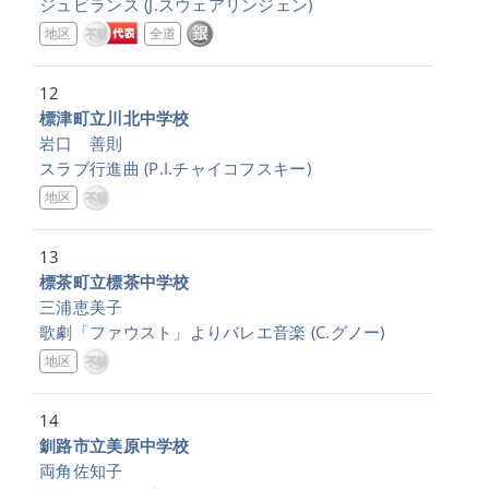
ジュビランス
(J.スウェアリンジェン)
地区
全道
12
標津町立川北中学校
岩口 善則
スラブ行進曲
(P.I.チャイコフスキー)
地区
13
標茶町立標茶中学校
三浦恵美子
歌劇「ファウスト」よりバレエ音楽
(C.グノー)
地区
14
釧路市立美原中学校
両角佐知子