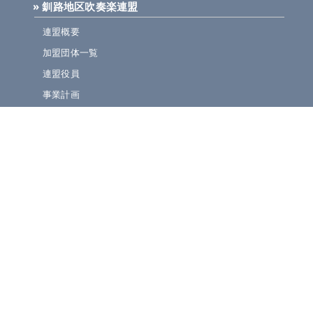
» 釧路地区吹奏楽連盟
連盟概要
加盟団体一覧
連盟役員
事業計画
規定集
» ニュース・お知らせ
連盟ニュース
ほっとライン
イベント・演奏会情報
» 大会情報・結果速報
吹奏楽コンクール