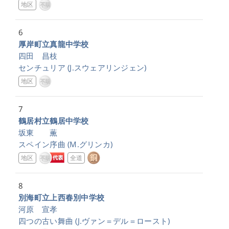
地区
6
厚岸町立真龍中学校
四田 昌枝
センチュリア
(J.スウェアリンジェン)
地区
7
鶴居村立鶴居中学校
坂東 薫
スペイン序曲
(M.グリンカ)
地区
全道
8
別海町立上西春別中学校
河原 宣孝
四つの古い舞曲
(J.ヴァン＝デル＝ロースト)