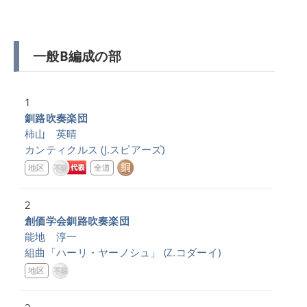
一般B編成の部
1
釧路吹奏楽団
柿山 英晴
カンティクルス
(J.スピアーズ)
地区
全道
2
創価学会釧路吹奏楽団
能地 淳一
組曲「ハーリ・ヤーノシュ」
(Z.コダーイ)
地区