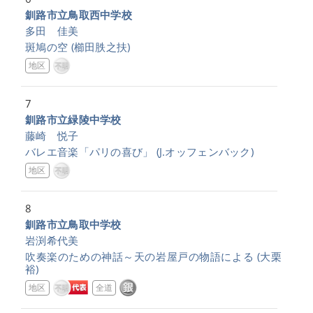
釧路市立鳥取西中学校
多田 佳美
斑鳩の空
(櫛田胅之扶)
地区
7
釧路市立緑陵中学校
藤崎 悦子
バレエ音楽「パリの喜び」
(J.オッフェンバック)
地区
8
釧路市立鳥取中学校
岩渕希代美
吹奏楽のための神話～天の岩屋戸の物語による
(大栗
裕)
地区
全道