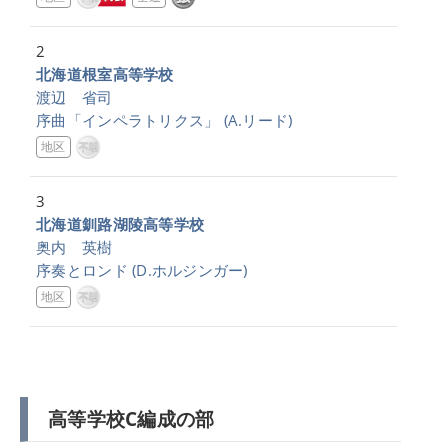
2
北海道根室高等学校
渡辺 省司
序曲「インペラトリクス」
(A.リード)
地区
3
北海道釧路湖陵高等学校
奥内 英樹
序奏とロンド
(D.ホルジンガー)
地区
高等学校C編成の部