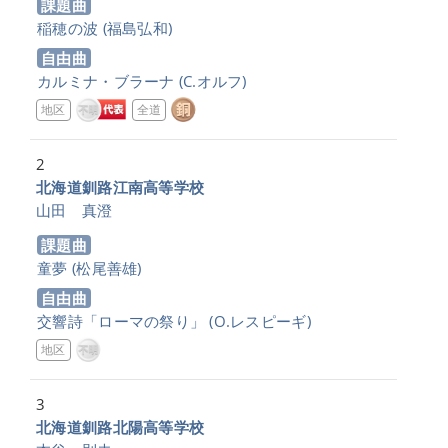
課題曲
稲穂の波
(福島弘和)
自由曲
カルミナ・ブラーナ
(C.オルフ)
地区
全道
2
北海道釧路江南高等学校
山田 真澄
課題曲
童夢
(松尾善雄)
自由曲
交響詩「ローマの祭り」
(O.レスピーギ)
地区
3
北海道釧路北陽高等学校