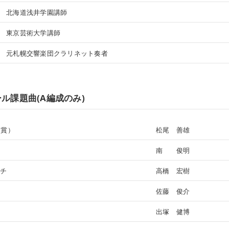
北海道浅井学園講師
東京芸術大学講師
元札幌交響楽団クラリネット奏者
ル課題曲(A編成のみ)
曲賞）
松尾 善雄
南 俊明
ーチ
高橋 宏樹
佐藤 俊介
出塚 健博