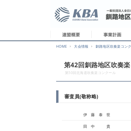
HOME
大会情報
釧路地区吹奏楽コン
第42回釧路地区吹奏
第50回北海道吹奏楽コンクール
審査員(敬称略)
伊 藤 泰 世
田 中 貴