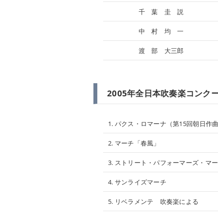
千 葉 圭 説
中 村 均 一
渡 部 大三郎
2005年全日本吹奏楽コンクー
1. パクス・ロマーナ（第15回朝日作
2. マーチ「春風」
3. ストリート・パフォーマーズ・マ
4. サンライズマーチ
5. リベラメンテ 吹奏楽による