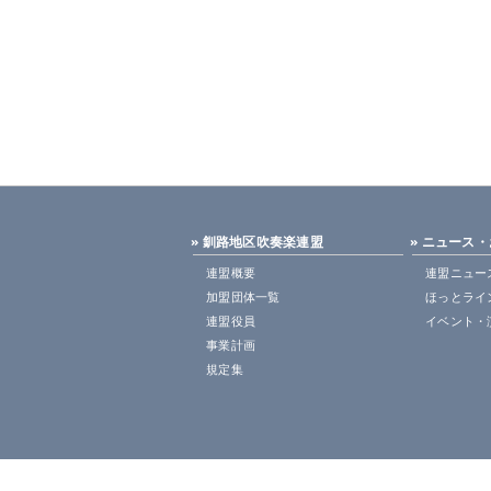
» 釧路地区吹奏楽連盟
» ニュース
連盟概要
連盟ニュー
加盟団体一覧
ほっとライ
連盟役員
イベント・
事業計画
規定集