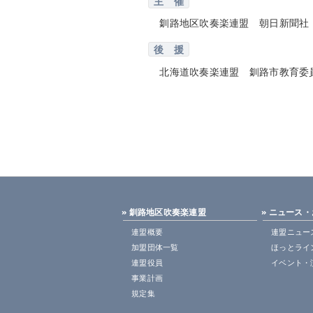
主 催
釧路地区吹奏楽連盟 朝日新聞社
後 援
北海道吹奏楽連盟 釧路市教育委
» 釧路地区吹奏楽連盟
» ニュース
連盟概要
連盟ニュー
加盟団体一覧
ほっとライ
連盟役員
イベント・
事業計画
規定集