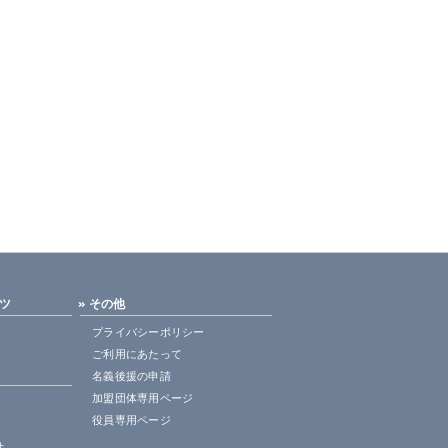
ンツ
» その他
プライバシーポリシー
ご利用にあたって
名義後援の申請
加盟団体専用ページ
役員専用ページ
せ