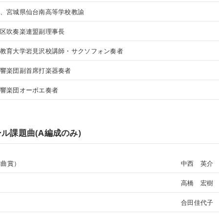
、宮城県仙台南高等学校教諭
区吹奏楽連盟副理事長
教育大学岩見沢校講師・サクソフォン奏者
響楽団副首席打楽器奏者
響楽団オーボエ奏者
ル課題曲(A編成のみ)
作曲賞）
中西 英介
高橋 宏樹
合田佳代子