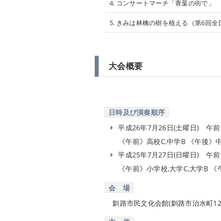
4. コンサートマーチ「青葉の街で」
5. きみは林檎の樹を植える（第6回
大会概要
日時及び演奏順序
平成26年7月26日(土曜日) 午前1
《午前》高校C,中学B 《午後》中
平成25年7月27日(日曜日) 午前1
《午前》小学校,大学C,大学B 《
会 場
釧路市民文化会館(釧路市治水町12