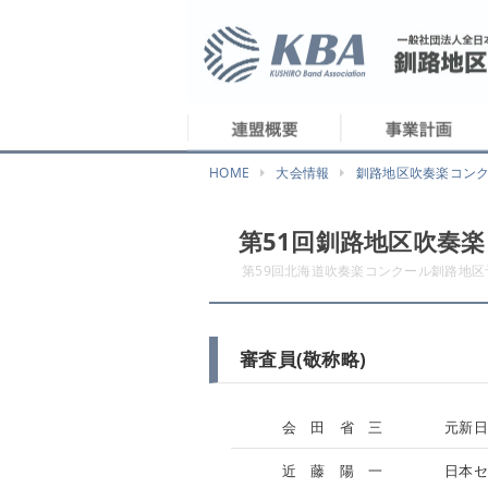
HOME
大会情報
釧路地区吹奏楽コン
第51回釧路地区吹奏
第59回北海道吹奏楽コンクール釧路地区
審査員(敬称略)
会 田 省 三
元新日
近 藤 陽 一
日本セ