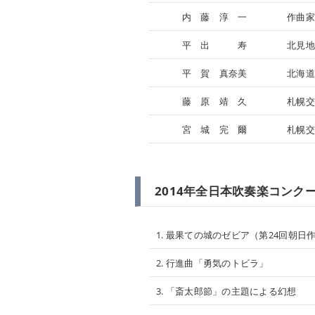
内 藤 淳 一
作曲家
平 出 寿
北見地
平 賀 真奈美
北海道
藤 原 靖 久
札幌交
宮 城 完 爾
札幌交
2014年全日本吹奏楽コンクー
1. 最果ての城のゼビア（第24回朝日
2. 行進曲「勇気のトビラ」
3. 「斎太郎節」の主題による幻想