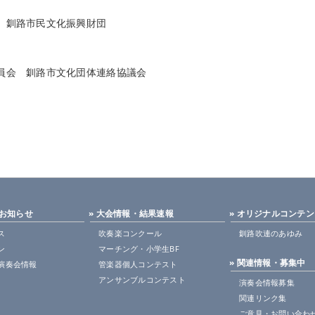
 釧路市民文化振興財団
員会 釧路市文化団体連絡協議会
・お知らせ
» 大会情報・結果速報
» オリジナルコンテ
ス
吹奏楽コンクール
釧路吹連のあゆみ
ン
マーチング・小学生BF
» 関連情報・募集中
演奏会情報
管楽器個人コンテスト
アンサンブルコンテスト
演奏会情報募集
関連リンク集
ご意見・お問い合わ