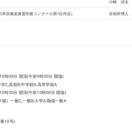
小林 武夫
全日本吹奏楽連盟作曲コンクール第1位作品）
谷地村博人
0時00分 開演(午前9時30分 開場)
学C,高校B,中学校A,高等学校A
0時30分 開演(午前10時00分 開場)
午後》一般C,一般B,大学A,職場一般A
番10号)