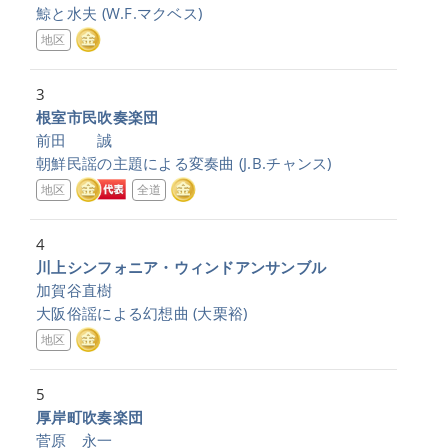
鯨と水夫
(W.F.マクベス)
地区
3
根室市民吹奏楽団
前田 誠
朝鮮民謡の主題による変奏曲
(J.B.チャンス)
地区
全道
4
川上シンフォニア・ウィンドアンサンブル
加賀谷直樹
大阪俗謡による幻想曲
(大栗裕)
地区
5
厚岸町吹奏楽団
菅原 永一