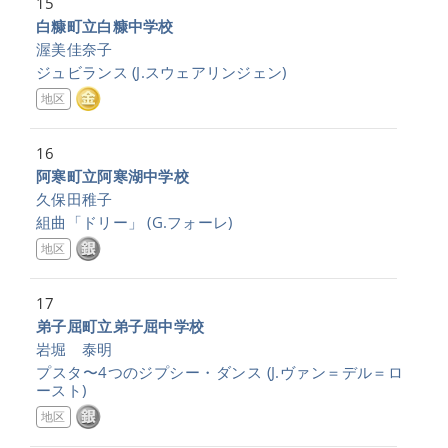
15
白糠町立白糠中学校
渥美佳奈子
ジュビランス
(J.スウェアリンジェン)
地区
16
阿寒町立阿寒湖中学校
久保田稚子
組曲「ドリー」
(G.フォーレ)
地区
17
弟子屈町立弟子屈中学校
岩堀 泰明
プスタ〜4つのジプシー・ダンス
(J.ヴァン＝デル＝ロ
ースト)
地区