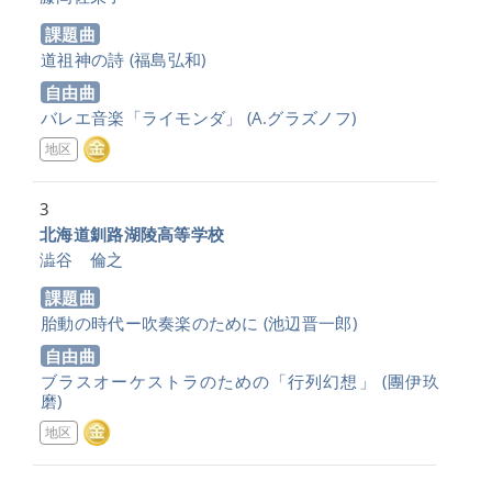
課題曲
道祖神の詩
(福島弘和)
自由曲
バレエ音楽「ライモンダ」
(A.グラズノフ)
地区
3
北海道釧路湖陵高等学校
澁谷 倫之
課題曲
胎動の時代ー吹奏楽のために
(池辺晋一郎)
自由曲
ブラスオーケストラのための「行列幻想」
(團伊玖
磨)
地区