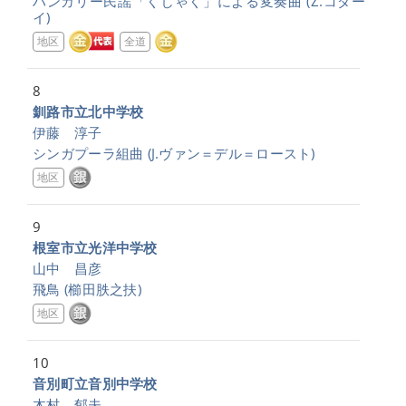
ハンガリー民謡「くじゃく」による変奏曲
(Z.コダー
イ)
地区
全道
8
釧路市立北中学校
伊藤 淳子
シンガプーラ組曲
(J.ヴァン＝デル＝ロースト)
地区
9
根室市立光洋中学校
山中 昌彦
飛鳥
(櫛田胅之扶)
地区
10
音別町立音別中学校
木村 郁夫