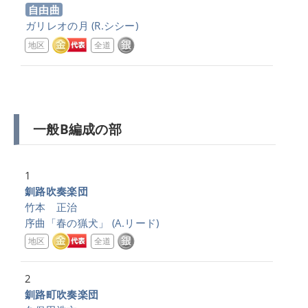
自由曲
ガリレオの月
(R.シシー)
地区
全道
一般B編成の部
1
釧路吹奏楽団
竹本 正治
序曲「春の猟犬」
(A.リード)
地区
全道
2
釧路町吹奏楽団