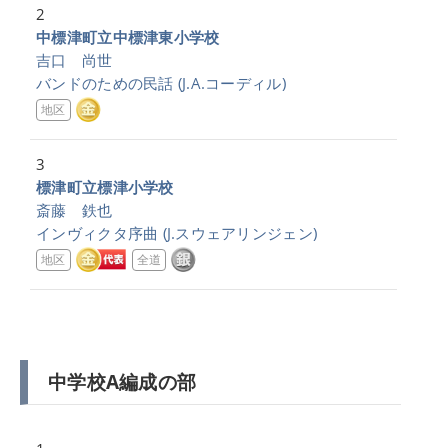
2
中標津町立中標津東小学校
吉口 尚世
バンドのための民話
(J.A.コーディル)
地区
3
標津町立標津小学校
斎藤 鉄也
インヴィクタ序曲
(J.スウェアリンジェン)
地区
全道
中学校A編成の部