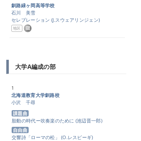
釧路緑ヶ岡高等学校
石川 美雪
セレブレーション
(J.スウェアリンジェン)
地区
大学A編成の部
1
北海道教育大学釧路校
小沢 千尋
課題曲
胎動の時代ー吹奏楽のために
(池辺晋一郎)
自由曲
交響詩「ローマの松」
(O.レスピーギ)