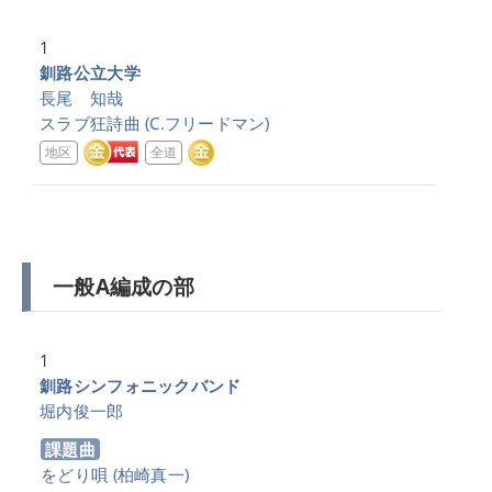
1
釧路公立大学
長尾 知哉
スラブ狂詩曲
(C.フリードマン)
地区
全道
一般A編成の部
1
釧路シンフォニックバンド
堀内俊一郎
課題曲
をどり唄
(柏崎真一)