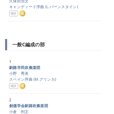
久保田浩文
キャンディード序曲
(L.バーンスタイン)
地区
一般C編成の部
1
釧路市民吹奏楽団
小野 秀美
スペイン序曲
(M.グリンカ)
地区
2
創価学会釧路吹奏楽団
小倉 利文