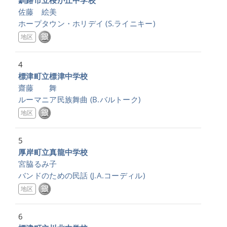
釧路市立桜が丘中学校
佐藤 絵美
ホープタウン・ホリデイ
(S.ライニキー)
地区
4
標津町立標津中学校
齋藤 舞
ルーマニア民族舞曲
(B.バルトーク)
地区
5
厚岸町立真龍中学校
宮脇るみ子
バンドのための民話
(J.A.コーディル)
地区
6