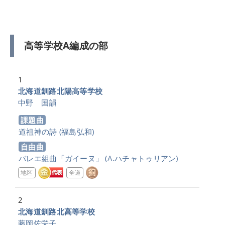
高等学校A編成の部
1
北海道釧路北陽高等学校
中野 国韻
課題曲
道祖神の詩
(福島弘和)
自由曲
バレエ組曲「ガイーヌ」
(A.ハチャトゥリアン)
地区
全道
2
北海道釧路北高等学校
藤岡佐栄子