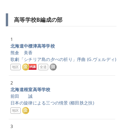
高等学校B編成の部
1
北海道中標津高等学校
熊倉 美香
歌劇「シチリア島の夕べの祈り」序曲
(G.ヴェルディ)
地区
全道
2
北海道根室高等学校
前田 誠
日本の旋律による三つの情景
(櫛田胅之扶)
地区
3