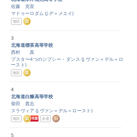
佐藤 克宣
マドゥーロダム
(J.デ＝メエイ)
地区
3
北海道標茶高等学校
西村 真
プスタ〜4つのジプシー・ダンス
(J.ヴァン＝デル＝ロ
ースト)
地区
4
北海道白糠高等学校
柴田 貴志
スラヴィア
(J.ヴァン＝デル＝ロースト)
地区
全道
5