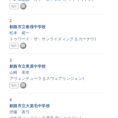
地区
2
釧路市立春採中学校
松本 範一
トゥワード・ザ・サンライズィング
(J.カーナウ)
地区
3
釧路市立美原中学校
山崎 美幸
アヴェンテューラ
(J.スウェアリンジェン)
地区
4
釧路市立大楽毛中学校
伊藤 真弓
マナティ・リリック序曲
(R.シェルドン)