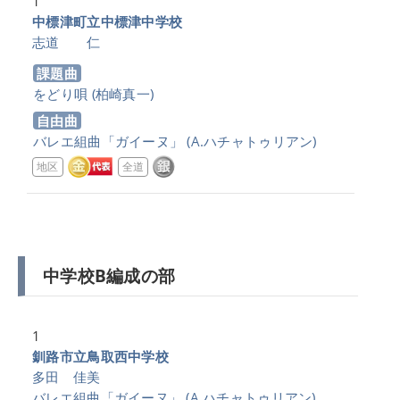
1
中標津町立中標津中学校
志道 仁
課題曲
をどり唄
(柏崎真一)
自由曲
バレエ組曲「ガイーヌ」
(A.ハチャトゥリアン)
地区
全道
中学校B編成の部
1
釧路市立鳥取西中学校
多田 佳美
バレエ組曲「ガイーヌ」
(A.ハチャトゥリアン)