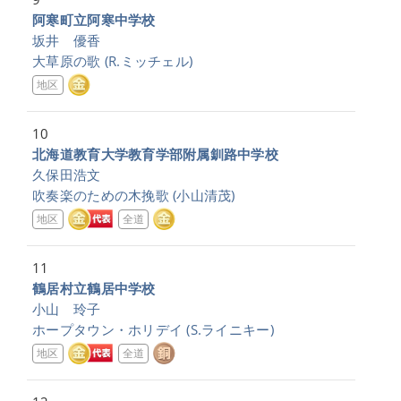
阿寒町立阿寒中学校
坂井 優香
大草原の歌
(R.ミッチェル)
地区
10
北海道教育大学教育学部附属釧路中学校
久保田浩文
吹奏楽のための木挽歌
(小山清茂)
地区
全道
11
鶴居村立鶴居中学校
小山 玲子
ホープタウン・ホリデイ
(S.ライニキー)
地区
全道