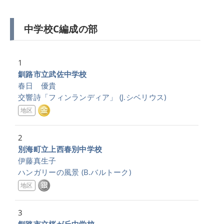
中学校C編成の部
1
釧路市立武佐中学校
春日 優貴
交響詩「フィンランディア」
(J.シベリウス)
地区
2
別海町立上西春別中学校
伊藤真生子
ハンガリーの風景
(B.バルトーク)
地区
3