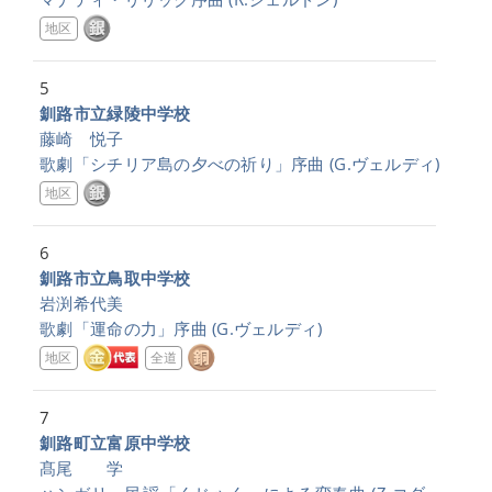
地区
5
釧路市立緑陵中学校
藤崎 悦子
歌劇「シチリア島の夕べの祈り」序曲
(G.ヴェルディ)
地区
6
釧路市立鳥取中学校
岩渕希代美
歌劇「運命の力」序曲
(G.ヴェルディ)
地区
全道
7
釧路町立富原中学校
髙尾 学