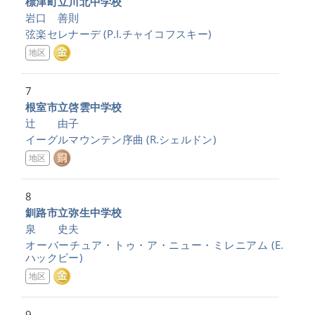
標津町立川北中学校
岩口 善則
弦楽セレナーデ
(P.I.チャイコフスキー)
地区
7
根室市立啓雲中学校
辻 由子
イーグルマウンテン序曲
(R.シェルドン)
地区
8
釧路市立弥生中学校
泉 史夫
オーバーチュア・トゥ・ア・ニュー・ミレニアム
(E.
ハックビー)
地区
9