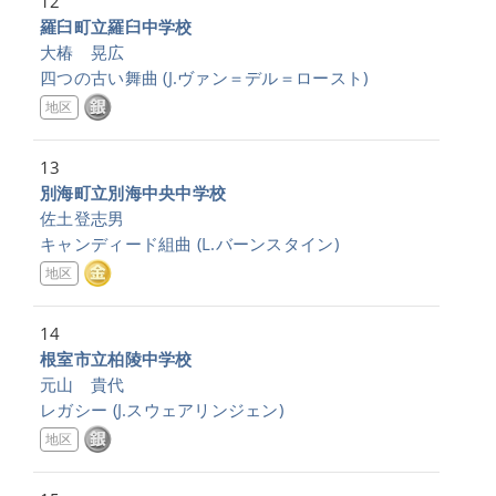
12
羅臼町立羅臼中学校
大椿 晃広
四つの古い舞曲
(J.ヴァン＝デル＝ロースト)
地区
13
別海町立別海中央中学校
佐土登志男
キャンディード組曲
(L.バーンスタイン)
地区
14
根室市立柏陵中学校
元山 貴代
レガシー
(J.スウェアリンジェン)
地区