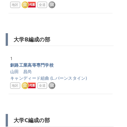
地区
全道
大学B編成の部
1
釧路工業高等専門学校
山田 昌尚
キャンディード組曲
(L.バーンスタイン)
地区
全道
大学C編成の部