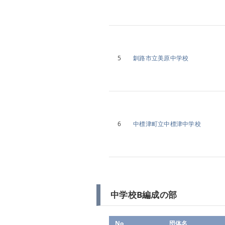
5
釧路市立美原中学校
6
中標津町立中標津中学校
中学校B編成の部
No
団体名