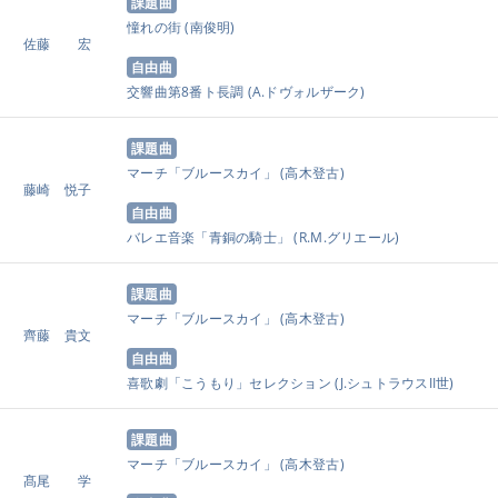
課題曲
憧れの街
(南俊明)
佐藤 宏
自由曲
交響曲第8番ト長調
(A.ドヴォルザーク)
課題曲
マーチ「ブルースカイ」
(高木登古)
藤崎 悦子
自由曲
バレエ音楽「青銅の騎士」
(R.M.グリエール)
課題曲
マーチ「ブルースカイ」
(高木登古)
齊藤 貴文
自由曲
喜歌劇「こうもり」セレクション
(J.シュトラウスII世)
課題曲
マーチ「ブルースカイ」
(高木登古)
髙尾 学