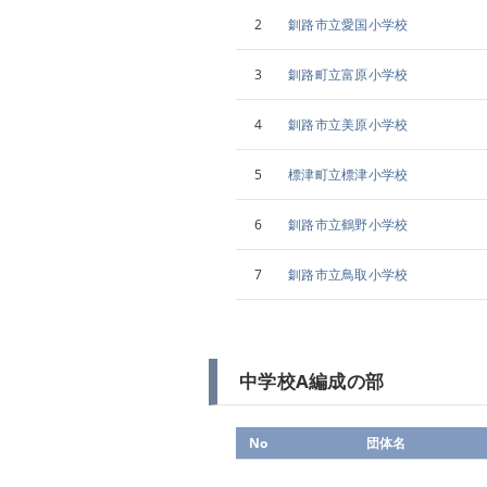
2
釧路市立愛国小学校
3
釧路町立富原小学校
4
釧路市立美原小学校
5
標津町立標津小学校
6
釧路市立鶴野小学校
7
釧路市立鳥取小学校
中学校A編成の部
No
団体名