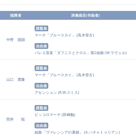
指揮者
演奏曲目(作曲者)
課題曲
マーチ「ブルースカイ」
(高木登古)
中野 国韻
自由曲
バレエ音楽「ダフニスとクロエ」第2組曲
(M.ラヴェル)
課題曲
マーチ「ブルースカイ」
(高木登古)
山口 寛隆
自由曲
アセンション
(R.W.スミス)
課題曲
ピッコロマーチ
(田嶋勉)
照井 聡
自由曲
組曲「ヴァレンシアの寡婦」
(A.ハチャトゥリアン)