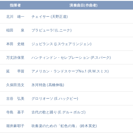
指揮者
演奏曲目(作曲者)
北川 雄一
チェイサー
(天野正道)
稲田 泉
ブラビューラ!
(L.ニーク)
本田 史穂
ジュビランス
(J.スウェアリンジェン)
万丈詩保里
ハンティンドン・セレブレーション
(P.スパーク)
延 早苗
アメリカン・ランドスケープNo.1
(R.W.スミス)
久保田浩文
氷河特急
(高橋伸哉)
古谷 弘美
グロリオーソ
(E.ハックビー)
寺島 基子
古代の歌と踊り
(E.デル＝ボルゴ)
堀井麻耶子
吹奏楽のための「虹色の海」
(鈴木英史)