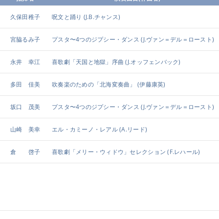
久保田稚子
呪文と踊り
(J.B.チャンス)
宮脇るみ子
プスタ〜4つのジプシー・ダンス
(J.ヴァン＝デル＝ロースト)
永井 幸江
喜歌劇「天国と地獄」序曲
(J.オッフェンバック)
多田 佳美
吹奏楽のための「北海変奏曲」
(伊藤康英)
坂口 茂美
プスタ〜4つのジプシー・ダンス
(J.ヴァン＝デル＝ロースト)
山崎 美幸
エル・カミーノ・レアル
(A.リード)
倉 啓子
喜歌劇「メリー・ウィドウ」セレクション
(F.レハール)