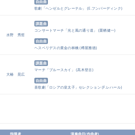
自由曲
歌劇「ヘンゼルとグレーテル」
(E.フンパーディンク)
課題曲
コンサートマーチ「光と風の通り道」
(栗栖健一)
水野 秀哲
自由曲
ヘスペリデスの黄金の林檎
(樽屋雅徳)
課題曲
マーチ「ブルースカイ」
(高木登古)
大椿 晃広
自由曲
喜歌劇「ロシアの皇太子」セレクション
(F.レハール)
指揮者
演奏曲目(作曲者)