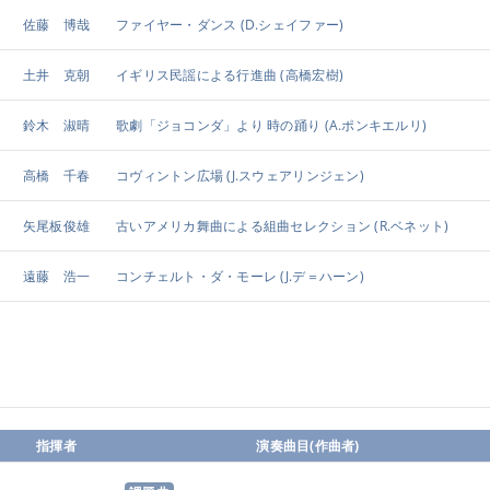
佐藤 博哉
ファイヤー・ダンス
(D.シェイファー)
土井 克朝
イギリス民謡による行進曲
(高橋宏樹)
鈴木 淑晴
歌劇「ジョコンダ」より 時の踊り
(A.ポンキエルリ)
高橋 千春
コヴィントン広場
(J.スウェアリンジェン)
矢尾板俊雄
古いアメリカ舞曲による組曲セレクション
(R.ベネット)
遠藤 浩一
コンチェルト・ダ・モーレ
(J.デ＝ハーン)
指揮者
演奏曲目(作曲者)