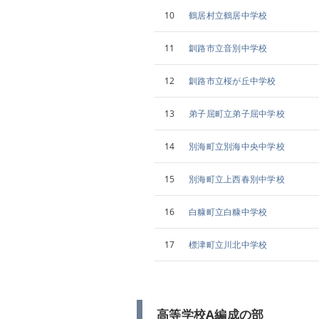
10
鶴居村立鶴居中学校
11
釧路市立音別中学校
12
釧路市立桜が丘中学校
13
弟子屈町立弟子屈中学校
14
別海町立別海中央中学校
15
別海町立上西春別中学校
16
白糠町立白糠中学校
17
標津町立川北中学校
高等学校A編成の部