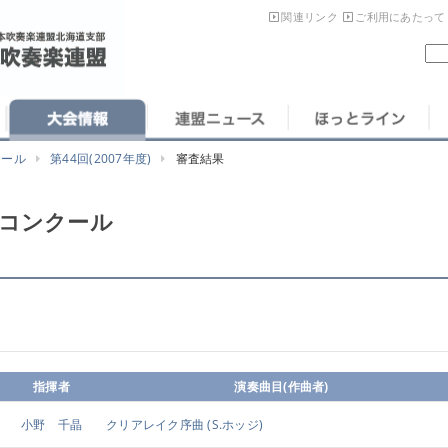
関連リンク
ご利用にあたって
クール
第44回(2007年度)
審査結果
楽コンクール
指揮者
演奏曲目(作曲者)
小野 千晶
クリアレイク序曲
(S.ホッジ)