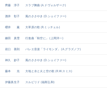
齊藤 淳子
スラブ舞曲
(A.ドヴォルザーク)
酒井 彰子
風のささやき
(D.シェイファー)
櫻井 薫
大草原の歌
(R.ミッチェル)
鎌田 真雪
行進曲「秋空に」
(上岡洋一)
岩口 善則
バレエ音楽「ライモンダ」
(A.グラズノフ)
神久 妙子
風のささやき
(D.シェイファー)
藤本 光
大地と水と火と空の歌
(R.W.スミス)
伊藤真生子
スルピリド
(福島弘和)